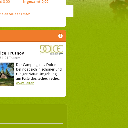
t
0,00
Ingesamt
0,00
ien Sie der Erste!
lce Trutnov
 54101 Trutnov
Der Campingplatz Dolce
befindet sich in schöner und
ruhiger Natur Umgebung,
am Fuße des tschechische...
www Seiten