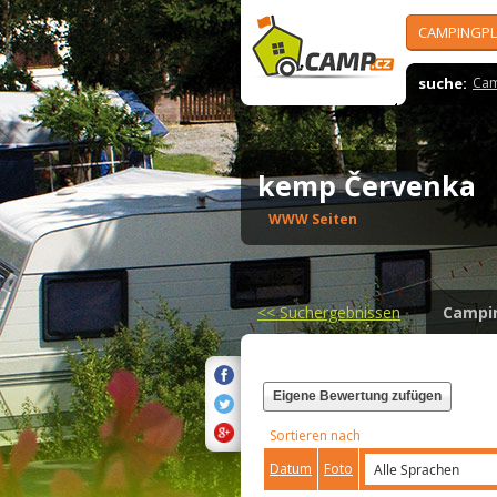
CAMPINGPL
suche:
Cam
kemp Červenka
WWW Seiten
<<
Suchergebnissen
Campi
Eigene Bewertung zufügen
Sortieren nach
Datum
Foto