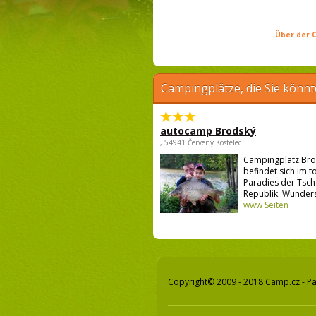
Über der C
Campingplätze, die Sie könnt
autocamp Brodský
, 54941 Červený Kostelec
Campingplatz Br
befindet sich im t
Paradies der Tsc
Republik. Wunders
www Seiten
Copyright© 2009 - 2018 Camp.cz - Pa