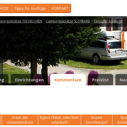
ÄTZE
Tipps für Ausflüge
KONTAKT
pingplplätze TSCHECHIEN
Campingplplätze SLOWAKEI
Tipps für Ausflüge
ng
Einrichtungen
Kommentare
Preislist
Nac
Areal- der
Eigene Plätze, oder Miet-
Soziale
Spor
Gesamteindruck
unterkunft
Einrichtungen
Anima