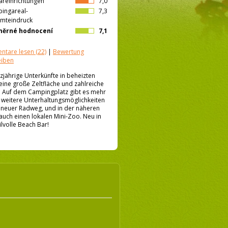
äreinrichtungen
7,0
ingareal-
7,3
mteindruck
měrné hodnocení
7,1
ntare lesen
(22)
|
Bewertung
eiben
jährige Unterkünfte in beheizten
ine große Zeltfläche und zahlreiche
. Auf dem Campingplatz gibt es mehr
d weitere Unterhaltungsmöglichkeiten
n neuer Radweg, und in der näheren
uch einen lokalen Mini-Zoo. Neu in
ilvolle Beach Bar!