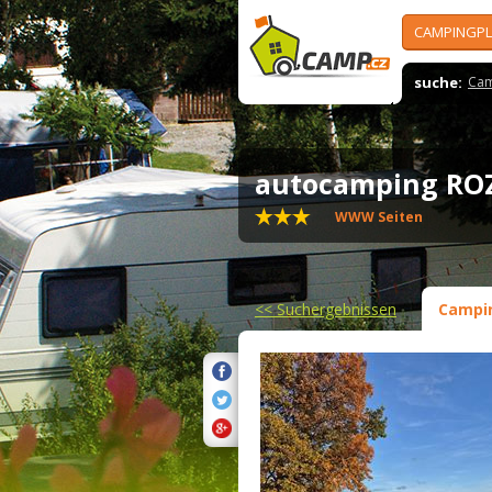
CAMPINGPL
suche:
Cam
autocamping R
WWW Seiten
<<
Suchergebnissen
Campi