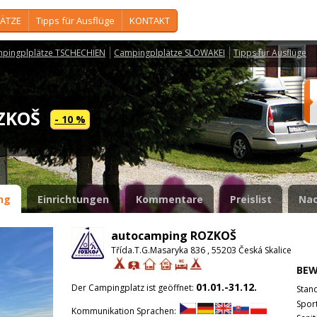
ÄTZE
Tipps für Ausflüge
KONTAKT
pingplplätze TSCHECHIEN
Campingplplätze SLOWAKEI
Tipps für Ausflüge
OZKOŠ
- 10 %
ng
Einrichtungen
Kommentare
Preislist
Nac
autocamping ROZKOŠ
Třída.T.G.Masaryka 836 , 55203 Česká Skalice
BE
01.01.-31.12.
Der Campingplatz ist geöffnet:
Stan
Spor
Kommunikation Sprachen: