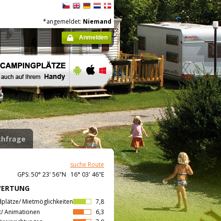
*angemeldet:
Niemand
Anmelden
hfrage
suche Route
GPS: 50° 23' 56"N 16° 03' 46"E
WERTUNG
dplätze/ Mietmöglichkeiten
7,8
t/ Animationen
6,3