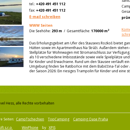
Sanit
tel.:
+420 491 451 112
Camp
fax:
+420 491 451 112
Gesa
E-mail schreiben
prů
WWW Seiten
Kome
2
Die Seehöhe:
293 m
/
Gesamtfläche:
170000 m
schr
Das Erholungsgebiet am Ufer des Stausees Rozkoš bietet ganz
Hütten sowie im Apartmenthaus Na Stráži. Außerdem stehen e
Stellplätze für Wohnwagen mit Stromanschluss zur Verfügung
als 10 verschiedene Imbissstände sowie viele Spielplätze un
für Kinder und Erwachsene. Rund um den Stausee verläuft ei
Umgebung finden Sie Ratibořice mit dem Babiččina-Tal oder a
der Saison 2026: Ein riesiges Trampolin für Kinder und eine st
vel Hess, alle Rechte vorbehalten
e Seiten:
CampTschechien
TopCamping
Camping Oase Praha
ft s.r.o
WinPhone
by
XPIS