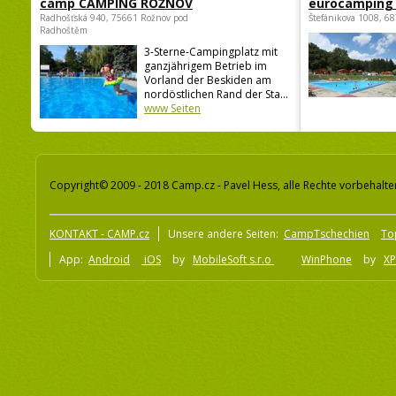
camp CAMPING ROŽNOV
eurocamping 
Radhošťská 940, 75661 Rožnov pod
Štefánikova 1008, 68
Radhoštěm
3-Sterne-Campingplatz mit
ganzjährigem Betrieb im
Vorland der Beskiden am
nordöstlichen Rand der Sta...
www Seiten
Copyright© 2009 - 2018 Camp.cz - Pavel Hess, alle Rechte vorbehalte
KONTAKT - CAMP.cz
Unsere andere Seiten:
CampTschechien
To
App:
Android
iOS
by
MobileSoft s.r.o
WinPhone
by
XP