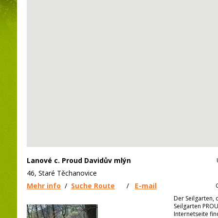
Lanové c. Proud Davidův mlýn
46, Staré Těchanovice
Mehr info
/
Suche Route
/
E-mail
Der Seilgarten,
Seilgarten PROU
Internetseite fin