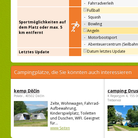
-
Fahrradverleih
Fußball
-
Squash
Sportmöglichkeiten auf
-
Bowling
dem Platz oder max. 5
Angeln
km entfernt
-
Motorbootsport
-
Abenteuercentrum (Seilbahn
Datum letztes Update
Letztes Update
Campingplätze, die Sie könnten auch interessieren
kemp Děčín
camping Dru
Polabí , 40502 Děčín
K Reporyjim 4, 155 0
Trebonice
Zelte, Wohnwagen, Fahrrad-
Aufbewahrung,
Kinderspielplatz, Toiletten
und Duschen, WIFI. Geeignet
für...
www Seiten