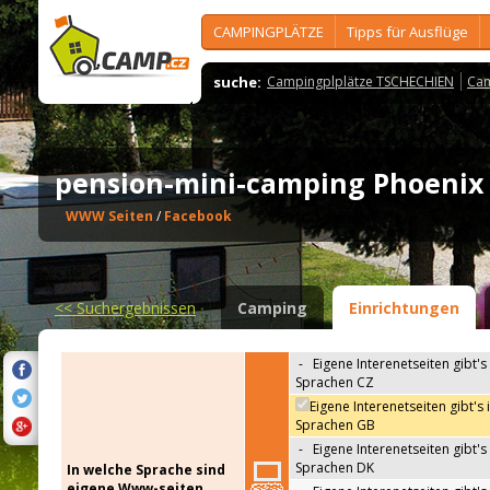
CAMPINGPLÄTZE
Tipps für Ausflüge
suche:
Campingplplätze TSCHECHIEN
Cam
pension-mini-camping Phoeni
WWW Seiten
/
Facebook
<<
Suchergebnissen
Camping
Einrichtungen
-
Eigene Interenetseiten gibt's 
Sprachen CZ
Eigene Interenetseiten gibt's 
Sprachen GB
-
Eigene Interenetseiten gibt's 
Sprachen DK
In welche Sprache sind
eigene Www-seiten