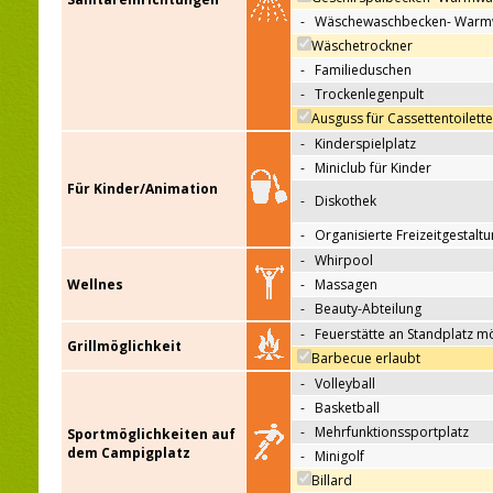
-
Wäschewaschbecken- Warm
Wäschetrockner
-
Familieduschen
-
Trockenlegenpult
Ausguss für Cassettentoilett
-
Kinderspielplatz
-
Miniclub für Kinder
Für Kinder/Animation
-
Diskothek
-
Organisierte Freizeitgestalt
-
Whirpool
Wellnes
-
Massagen
-
Beauty-Abteilung
-
Feuerstätte an Standplatz m
Grillmöglichkeit
Barbecue erlaubt
-
Volleyball
-
Basketball
-
Mehrfunktionssportplatz
Sportmöglichkeiten auf
dem Campigplatz
-
Minigolf
Billard