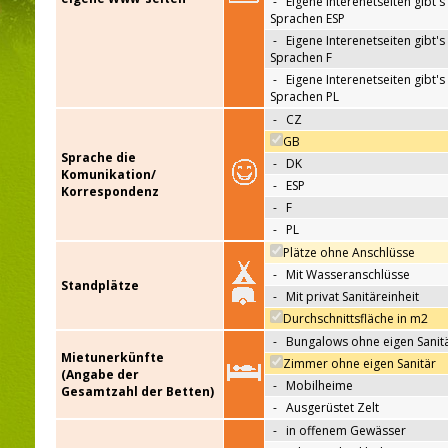
-
Eigene Interenetseiten gibt's 
Sprachen ESP
-
Eigene Interenetseiten gibt's 
Sprachen F
-
Eigene Interenetseiten gibt's 
Sprachen PL
-
CZ
GB
Sprache die
-
DK
Komunikation/
-
ESP
Korrespondenz
-
F
-
PL
Plätze ohne Anschlüsse
-
Mit Wasseranschlüsse
Standplätze
-
Mit privat Sanitäreinheit
Durchschnittsfläche in m2
-
Bungalows ohne eigen Sanit
Mietunerkünfte
Zimmer ohne eigen Sanitär
(Angabe der
-
Mobilheime
Gesamtzahl der Betten)
-
Ausgerüstet Zelt
-
in offenem Gewässer