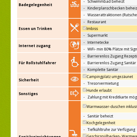
-
Schwimmbad beheizt
Badegelegenheit
-
Kinderplanschbecken beheiz
-
Wasserattraktionen (Rutsche
-
Restaurant
Essen un Trinken
Imbiss
-
Supermarkt
-
Internetecke
Internet zugang
-
WiFi- min 80% Plätze mit Sign
-
Barrierenlos Zugang Rezept
Für Rollstuhlfahrer
-
Barrierenlos Zugang Sanitär
-
Komplette Sanitär
Campingplatz umgezäunet
Sicherheit
-
Tresorvermietung
Hunde erlaubt
Sonstiges
-
Zahlung mit Kreditkarte mög
Warmwasser-duschen inklusi
-
Sanitär beheizt
Kochgelegenheit
-
Tiefkühltruhe zur Verfügung
Geschirspülbecken- Warmwa
Sanitäreinrichtungen