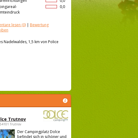
äreinrichtungen
0,0
ingareal-
0,0
mteindruck
ntare lesen
(0)
|
Bewertung
eiben
es Nadelwaldes, 1,5 km von Police
lce Trutnov
 54101 Trutnov
Der Campingplatz Dolce
befindet sich in schöner und