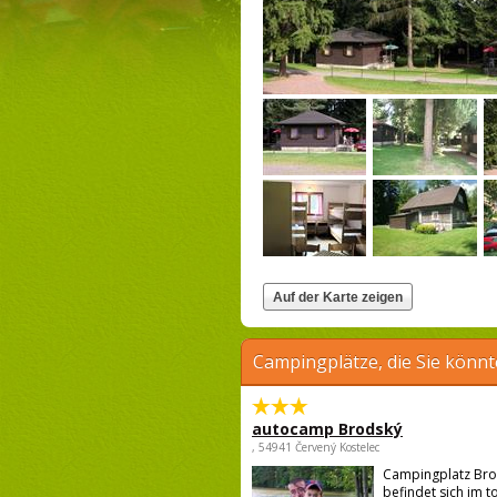
Campingplätze, die Sie könnt
autocamp Brodský
, 54941 Červený Kostelec
Campingplatz Br
befindet sich im t