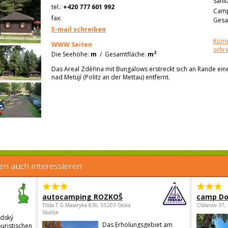
Sanit
tel.:
+420 777 601 992
Camp
fax:
Gesa
E-mail schreiben
Kome
WWW Seiten
schr
2
Die Seehöhe:
m
/
Gesamtfläche:
m
Das Areal Zděřina mit Bungalows erstreckt sich an Rande ein
nad Metují (Politz an der Mettau) entfernt.
en auch interessieren
autocamping ROZKOŠ
camp Do
Třída.T.G.Masaryka 836, 55203 Česká
Oblanov 37,
Skalice
odský
Das Erholungsgebiet am
ouristischen