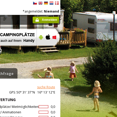
*angemeldet:
Niemand
Anmelden
hfrage
suche Route
GPS: 50° 31' 37"N 16° 13' 12"E
WERTUNG
dplätze/ Mietmöglichkeiten
0,0
t/ Animationen
0,0