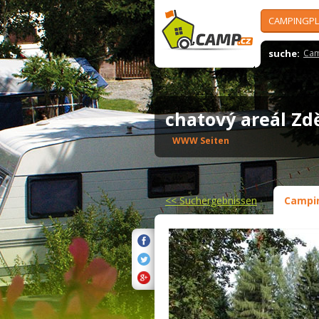
CAMPINGPL
suche:
Cam
chatový areál Z
WWW Seiten
<<
Suchergebnissen
Campi