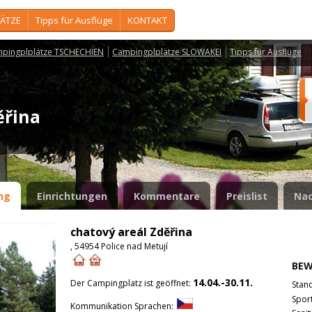
ÄTZE
Tipps für Ausflüge
KONTAKT
pingplplätze TSCHECHIEN
Campingplplätze SLOWAKEI
Tipps für Ausflüge
děřina
ng
Einrichtungen
Kommentare
Preislist
Nac
chatový areál Zděřina
, 54954 Police nad Metují
BE
14.04.-30.11.
Der Campingplatz ist geöffnet:
Stan
Spor
Kommunikation Sprachen: