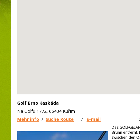
Golf Brno Kaskáda
Na Golfu 1772, 66434 Kuřim
Mehr info
/
Suche Route
/
E-mail
Das GOLFGELÄN
Brünn entfernt.
zwischen den Or