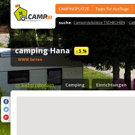
CAMPINGPLÄTZE
Tipps für Ausflüge
suche:
Campingplplätze TSCHECHIEN
Cam
camping Hana
- 5 %
WWW Seiten
<<
Suchergebnissen
Camping
Einrichtungen