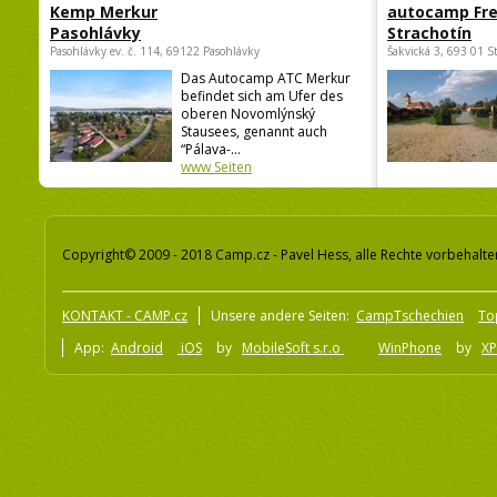
Kemp Merkur
autocamp Fre
Pasohlávky
Strachotín
Pasohlávky ev. č. 114, 69122 Pasohlávky
Šakvická 3, 693 01 S
Das Autocamp ATC Merkur
befindet sich am Ufer des
oberen Novomlýnský
Stausees, genannt auch
“Pálava-...
www Seiten
Copyright© 2009 - 2018 Camp.cz - Pavel Hess, alle Rechte vorbehalte
KONTAKT - CAMP.cz
Unsere andere Seiten:
CampTschechien
To
App:
Android
iOS
by
MobileSoft s.r.o
WinPhone
by
XP