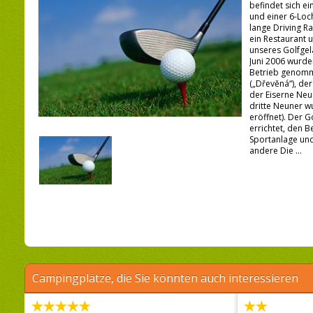
befindet sich ei
und einer 6-Loc
lange Driving R
ein Restaurant 
unseres Golfgel
Juni 2006 wurde
Betrieb genomm
(„Dřevěná“), de
der Eiserne Neu
dritte Neuner w
eröffnet). Der G
errichtet, den B
Sportanlage un
andere Die ...
Campingplätze, die Sie könnten auch interessieren