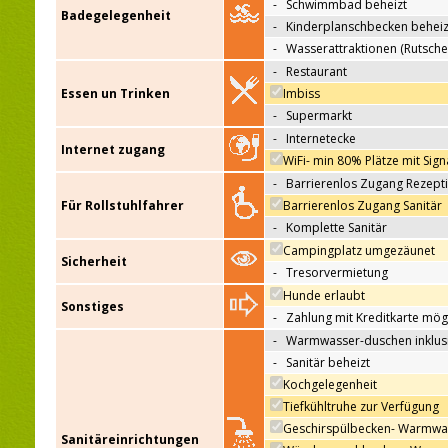
-
Schwimmbad beheizt
Badegelegenheit
-
Kinderplanschbecken beheiz
-
Wasserattraktionen (Rutsche
-
Restaurant
Essen un Trinken
Imbiss
-
Supermarkt
-
Internetecke
Internet zugang
WiFi- min 80% Plätze mit Sign
-
Barrierenlos Zugang Rezept
Für Rollstuhlfahrer
Barrierenlos Zugang Sanitär
-
Komplette Sanitär
Campingplatz umgezäunet
Sicherheit
-
Tresorvermietung
Hunde erlaubt
Sonstiges
-
Zahlung mit Kreditkarte mög
-
Warmwasser-duschen inklus
-
Sanitär beheizt
Kochgelegenheit
Tiefkühltruhe zur Verfügung
Geschirspülbecken- Warmwa
Sanitäreinrichtungen