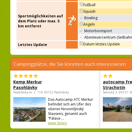
Fußball
Squash
Sportmöglichkeiten auf
-
Bowling
dem Platz oder max. 5
Angeln
km entfernt
-
Motorbootsport
-
Abenteuercentrum (Seilbahn
Datum letztes Update
Letztes Update
Campingplätze, die Sie könnten auch interessieren
Kemp Merkur
autocamp Fre
Pasohlávky
Strachotín
Pasohlávky ev. č. 114, 69122 Pasohlávky
Šakvická 3, 693 01 S
Das Autocamp ATC Merkur
befindet sich am Ufer des
oberen Novomlýnský
Stausees, genannt auch
“Pálava-...
www Seiten