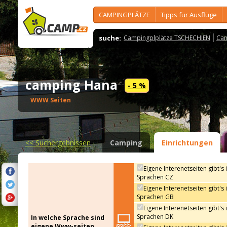
CAMPINGPLÄTZE
Tipps für Ausflüge
suche:
Campingplplätze TSCHECHIEN
Cam
camping Hana
- 5 %
WWW Seiten
<<
Suchergebnissen
Camping
Einrichtungen
Eigene Interenetseiten gibt's 
Sprachen CZ
Eigene Interenetseiten gibt's 
Sprachen GB
Eigene Interenetseiten gibt's 
Sprachen DK
In welche Sprache sind
eigene Www-seiten