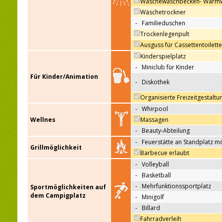
Wäschewaschbecken- Warm
Wäschetrockner
-
Familieduschen
Trockenlegenpult
Ausguss für Cassettentoilett
Kinderspielplatz
-
Miniclub für Kinder
Für Kinder/Animation
-
Diskothek
Organisierte Freizeitgestaltu
-
Whirpool
Wellnes
Massagen
-
Beauty-Abteilung
-
Feuerstätte an Standplatz m
Grillmöglichkeit
Barbecue erlaubt
-
Volleyball
-
Basketball
-
Mehrfunktionssportplatz
Sportmöglichkeiten auf
dem Campigplatz
-
Minigolf
-
Billard
Fahrradverleih