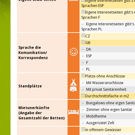
Eigene Interenetseiten gibt's 
Sprachen ESP
Eigene Interenetseiten gibt's 
Sprachen F
-
Eigene Interenetseiten gibt's 
Sprachen PL
CZ
GB
Sprache die
-
DK
Komunikation/
-
ESP
Korrespondenz
-
F
-
PL
Plätze ohne Anschlüsse
-
Mit Wasseranschlüsse
Standplätze
-
Mit privat Sanitäreinheit
Durchschnittsfläche in m2
-
Bungalows ohne eigen Sanit
Mietunerkünfte
-
Zimmer ohne eigen Sanitär
(Angabe der
-
Mobilheime
Gesamtzahl der Betten)
-
Ausgerüstet Zelt
in offenem Gewässer