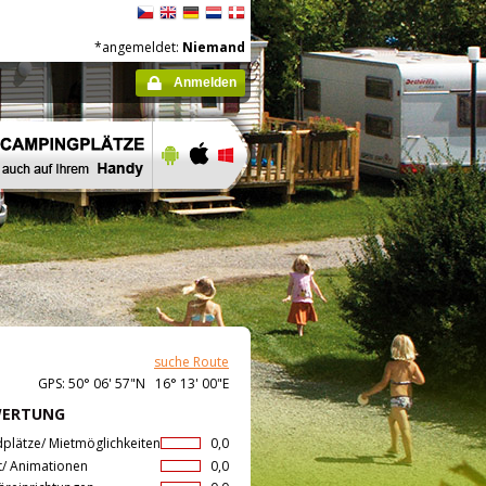
*angemeldet:
Niemand
Anmelden
suche Route
GPS: 50° 06' 57"N 16° 13' 00"E
WERTUNG
dplätze/ Mietmöglichkeiten
0,0
t/ Animationen
0,0