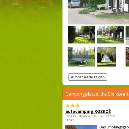
Campingplätze, die Sie könnt
autocamping ROZKOŠ
Třída.T.G.Masaryka 836, 55203 Česká
Skalice
Das Erholungsgeb