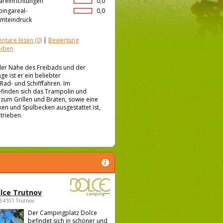
äreinrichtungen
0,0
ingareal-
0,0
mteindruck
ntare lesen
(0)
|
Bewertung
eiben
 der Nähe des Freibads und der
e ist er ein beliebter
Rad- und Schifffahren. Im
efinden sich das Trampolin und
 zum Grillen und Braten, sowie eine
en und Spülbecken ausgestattet ist,
trieben.
lce Trutnov
 54101 Trutnov
Der Campingplatz Dolce
befindet sich in schöner und