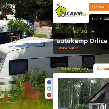
CAMPINGPL
suche:
Cam
autokemp Orlic
WWW Seiten
<<
Suchergebnissen
Campi