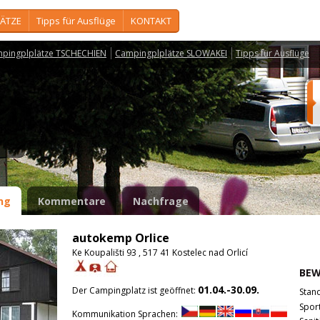
ÄTZE
Tipps für Ausflüge
KONTAKT
pingplplätze TSCHECHIEN
Campingplplätze SLOWAKEI
Tipps für Ausflüge
e
ng
Kommentare
Nachfrage
autokemp Orlice
Ke Koupališti 93 , 517 41 Kostelec nad Orlicí
BE
01.04.-30.09.
Der Campingplatz ist geöffnet:
Stan
Spor
Kommunikation Sprachen: