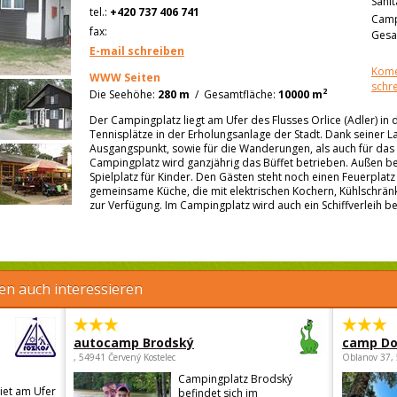
Sanit
tel.:
+420 737 406 741
Camp
fax:
Gesa
E-mail schreiben
Kome
WWW Seiten
schr
2
Die Seehöhe:
280 m
/
Gesamtfläche:
10000 m
Der Campingplatz liegt am Ufer des Flusses Orlice (Adler) in
Tennisplätze in der Erholungsanlage der Stadt. Dank seiner Lag
Ausgangspunkt, sowie für die Wanderungen, als auch für das 
Campingplatz wird ganzjährig das Büffet betrieben. Außen b
Spielplatz für Kinder. Den Gästen steht noch einen Feuerplatz
gemeinsame Küche, die mit elektrischen Kochern, Kühlschränk
zur Verfügung. Im Campingplatz wird auch ein Schiffverleih be
en auch interessieren
autocamp Brodský
camp Do
, 54941 Červený Kostelec
Oblanov 37,
Campingplatz Brodský
iet am Ufer
befindet sich im