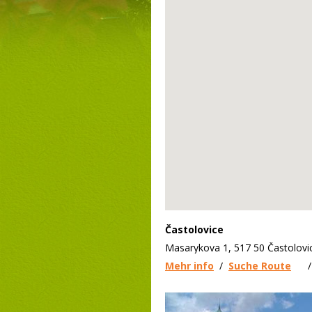
Častolovice
Masarykova 1, 517 50 Častolovi
Mehr info
/
Suche Route
/