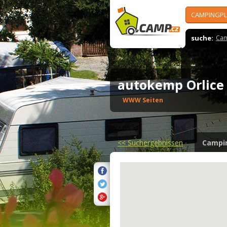
CAMPINGPL
suche:
Cam
autokemp Orlic
WWW Seiten
<<
Suchergebnissen
Campi