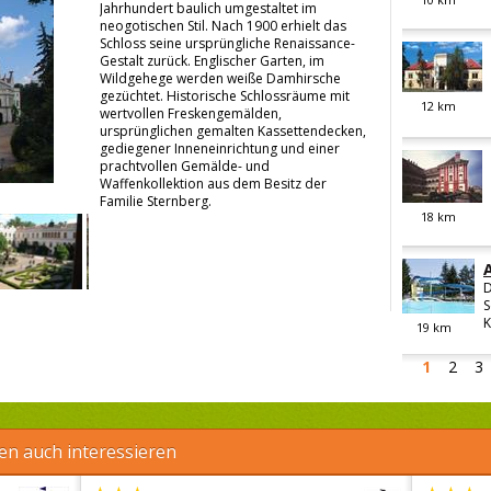
Jahrhundert baulich umgestaltet im
neogotischen Stil. Nach 1900 erhielt das
Schloss seine ursprüngliche Renaissance-
Gestalt zurück. Englischer Garten, im
Wildgehege werden weiße Damhirsche
gezüchtet. Historische Schlossräume mit
12
km
wertvollen Freskengemälden,
ursprünglichen gemalten Kassettendecken,
gediegener Inneneinrichtung und einer
prachtvollen Gemälde- und
Waffenkollektion aus dem Besitz der
Familie Sternberg.
18
km
D
S
K
19
km
1
2
3
en auch interessieren