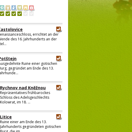
Častolovice
enaissanceschloss, errichtet an der
ende des 16. Jahrhunderts an der
tel...
Potštejn
Ausgedehnte Ruine einer gotischen
Burg, gegründet am Ende des 13.
Jahrhunde...
Rychnov nad Kněžnou
Repräsentatives frühbarockes
Schloss des Adelsgeschlechts
Kolowrat, im 18. ...
Litice
Ruine einer am Ende des 13.
Jahrhunderts gegründeten gotischen
Burg, die im...