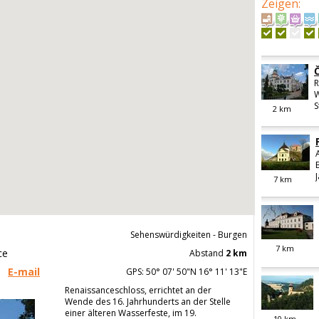
Zeigen
:
R
W
S
2
km
7
km
Sehenswürdigkeiten - Burgen
7
km
ce
Abstand
2 km
E-mail
GPS: 50° 07' 50"N 16° 11' 13"E
Renaissanceschloss, errichtet an der
Wende des 16. Jahrhunderts an der Stelle
einer älteren Wasserfeste, im 19.
10
km