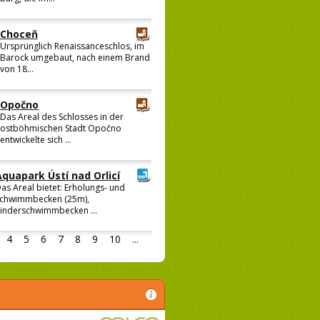
Choceň
Ursprünglich Renaissanceschlos, im
Barock umgebaut, nach einem Brand
von 18...
Opočno
Das Areal des Schlosses in der
ostböhmischen Stadt Opočno
entwickelte sich ...
Aquapark Ústí nad Orlicí
as Areal bietet: Erholungs- und
chwimmbecken (25m),
inderschwimmbecken ...
4
5
6
7
8
9
10
...