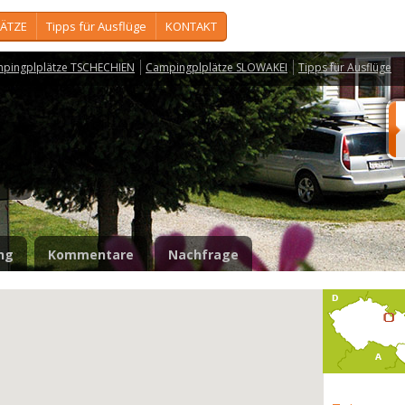
ÄTZE
Tipps für Ausflüge
KONTAKT
pingplplätze TSCHECHIEN
Campingplplätze SLOWAKEI
Tipps für Ausflüge
e
ng
Kommentare
Nachfrage