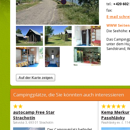
tel.:
+420 602 
fax:
E-mail schre
WWW Seiten
Die Seehöhe:
Das Campingpl
unter dem Hüg
Sandstrand, W
Campingplätze, die Sie könnten auch interessieren
autocamp Free Star
Kemp Merkur
Strachotín
Pasohlávky
Šakvická 3, 693 01 Strachotín
Pasohlávky ev. č. 11
Der Campingplatz befindet