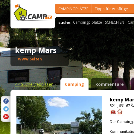
CAMPINGPLÄTZE
Tipps für Ausflüge
suche:
Campingplplätze TSCHECHIEN
Cam
kemp Mars
WWW Seiten
<<
Suchergebnissen
Camping
Kommentare
kemp Mar
521 , 691 67 Š
Der Campingpla
Kommunikatio