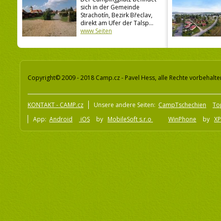
sich in der Gemeinde
Strachotín, Bezirk Břeclav,
direkt am Ufer der Talsp...
www Seiten
Copyright© 2009 - 2018 Camp.cz - Pavel Hess, alle Rechte vorbehalte
KONTAKT - CAMP.cz
Unsere andere Seiten:
CampTschechien
To
App:
Android
iOS
by
MobileSoft s.r.o
WinPhone
by
XP