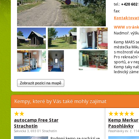
tel.:
+420 602 
fax:
Kontaktovat
WWW stránk
Nadmoř. výšk
Kemp MARS se 
městečka Miku
s možností vla
Pro rekreační 
sportů, a v ne
Kemp taky nabí
lednický zámek
Kempy, které by Vás také mohly zajímat
autocamp Free Star
Kemp Merkur
Strachotín
Pasohlávky
Šakvická 3, 693 01 Strachotín
Pasohlávky ev. č. 11
Rodinný kemp se nachází ve