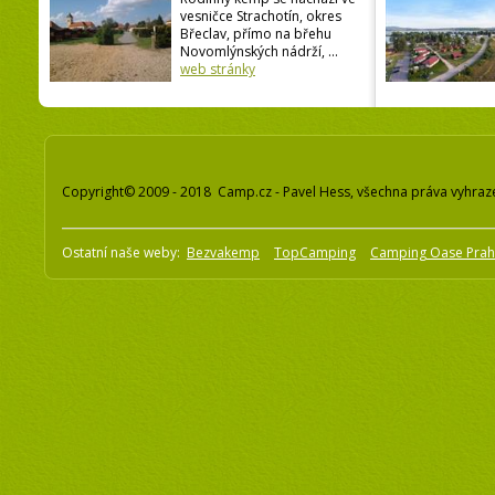
vesničce Strachotín, okres
Břeclav, přímo na břehu
Novomlýnských nádrží, ...
web stránky
Copyright© 2009 - 2018 Camp.cz - Pavel Hess, všechna práva vyhraz
Ostatní naše weby:
Bezvakemp
TopCamping
Camping Oase Pra