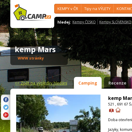
KEMPY v ČR
Tipy na VÝLETY
KONTAK
hledej:
Kempy ČESKO
Kempy SLOVENSKO
kemp Mars
WWW stránky
<<
Zpět na výsledky hledání
Camping
Recenze
kemp Mar
521 , 691 67 Š
Doba otevření
Jazyky, komun