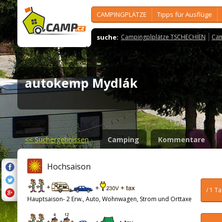
CAMPINGPLÄTZE
Tipps für Ausflüge
suche:
Campingplplätze TSCHECHIEN
Cam
autokemp Mydlák
<<
Suchergebnissen
Camping
Kommentare
Hochsaison
/ 1 T
Hauptsaison- 2 Erw., Auto, Wohnwagen, Strom und Orttaxe