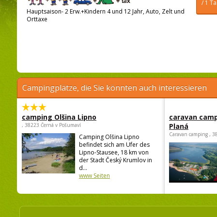
/ 1 T
Hauptsaison- 2 Erw.+Kindern 4 und 12 Jahr, Auto, Zelt und
Orttaxe
Campingplätze, die Sie könnten auch interessieren
camping Olšina Lipno
caravan camp
, 38223 Černá v Pošumaví
Planá
Caravan camping , 3
Camping Olšina Lipno
befindet sich am Ufer des
Lipno-Stausee, 18 km von
der Stadt Český Krumlov in
d...
www Seiten