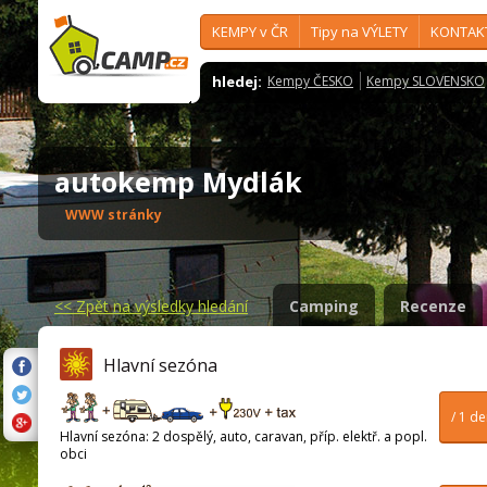
KEMPY v ČR
Tipy na VÝLETY
KONTAK
hledej:
Kempy ČESKO
Kempy SLOVENSKO
autokemp Mydlák
WWW stránky
<<
Zpět na výsledky hledání
Camping
Recenze
Hlavní sezóna
/ 1 d
Hlavní sezóna: 2 dospělý, auto, caravan, příp. elektř. a popl.
obci