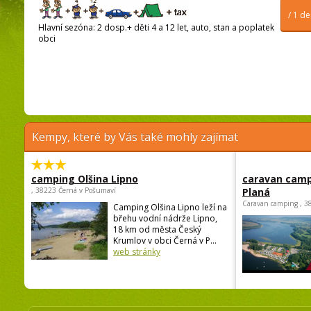
/ 1 d
Hlavní sezóna: 2 dosp.+ děti 4 a 12 let, auto, stan a poplatek
obci
Kempy, které by Vás také mohly zajímat
camping Olšina Lipno
caravan camp
, 38223 Černá v Pošumaví
Planá
Caravan camping , 3
Camping Olšina Lipno leží na
břehu vodní nádrže Lipno,
18 km od města Český
Krumlov v obci Černá v P...
web stránky