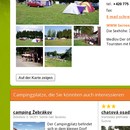
tel.:
+420 775 
fax:
E-mail schre
WWW Seiten
Die Seehöhe:
Medlov Der öff
Touristen mit 
Campingplätze, die Sie könnten auch interessieren
camping Žebrákov
chatová osad
Žebrákov 3, 58291 Světlá nad Sázavou
Vranovská přehrada -
Šumná
Der Campingplatz befindet
sich in dem kleinen Dorf