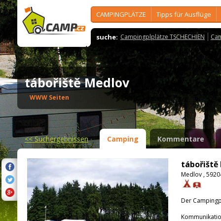
CAMPINGPLÄTZE
Tipps für Ausflüge
suche:
Campingplplätze TSCHECHIEN
Cam
tábořiště Medlov
WWW Seiten
<<
Suchergebnissen
Camping
Kommentare
tábořiště
Medlov , 5920
Der Campingpla
Kommunikatio