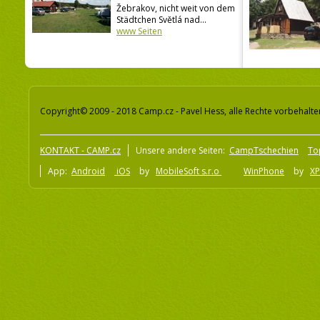
Žebrakov, nicht weit von dem
Städtchen Světlá nad...
www Seiten
Copyright© 2009 - 2018 Camp.cz - Pavel Hess, alle Rechte vorbehalte
KONTAKT - CAMP.cz
Unsere andere Seiten:
CampTschechien
To
App:
Android
iOS
by
MobileSoft s.r.o
WinPhone
by
XP