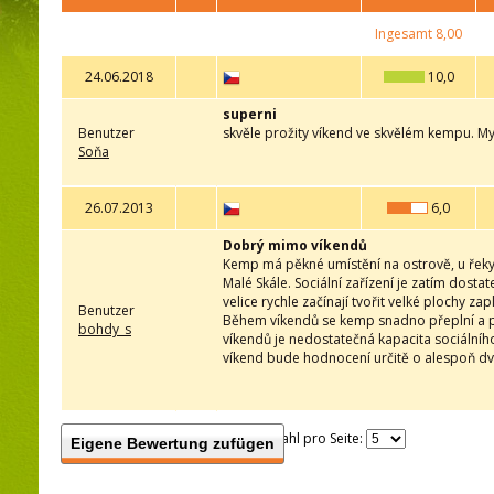
Ingesamt
8,00
24.06.2018
10,0
superni
Benutzer
skvěle prožity víkend ve skvělém kempu. My
Soňa
26.07.2013
6,0
Dobrý mimo víkendů
Kemp má pěkné umístění na ostrově, u řeky J
Malé Skále. Sociální zařízení je zatím dost
velice rychle začínají tvořit velké plochy z
Benutzer
Během víkendů se kemp snadno přeplní a pa
bohdy_s
víkendů je nedostatečná kapacita sociálníh
víkend bude hodnocení určitě o alespoň dv
Anzahl pro Seite:
Eigene Bewertung zufügen