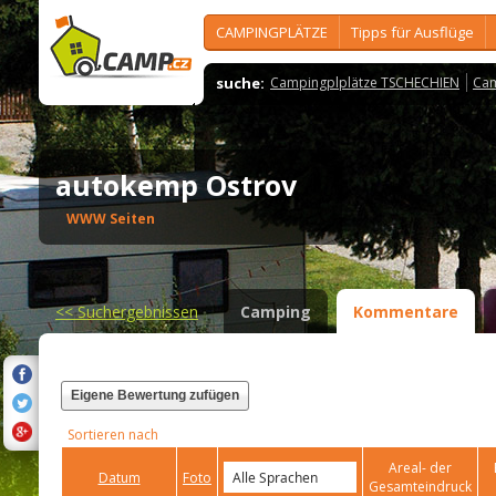
CAMPINGPLÄTZE
Tipps für Ausflüge
suche:
Campingplplätze TSCHECHIEN
Cam
autokemp Ostrov
WWW Seiten
<<
Suchergebnissen
Camping
Kommentare
Eigene Bewertung zufügen
Sortieren nach
Areal- der
Datum
Foto
Gesamteindruck