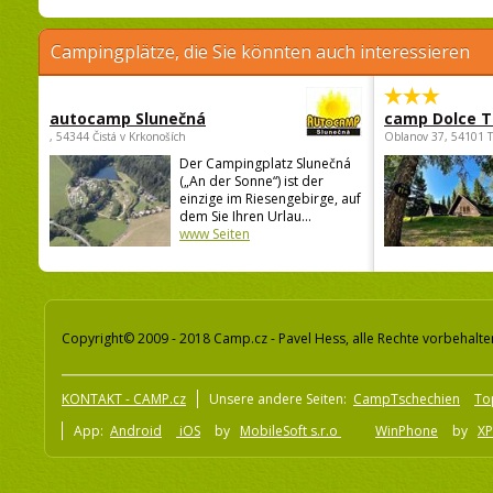
Campingplätze, die Sie könnten auch interessieren
autocamp Slunečná
camp Dolce T
, 54344 Čistá v Krkonoších
Oblanov 37, 54101 
Der Campingplatz Slunečná
(„An der Sonne“) ist der
einzige im Riesengebirge, auf
dem Sie Ihren Urlau...
www Seiten
Copyright© 2009 - 2018 Camp.cz - Pavel Hess, alle Rechte vorbehalte
KONTAKT - CAMP.cz
Unsere andere Seiten:
CampTschechien
To
App:
Android
iOS
by
MobileSoft s.r.o
WinPhone
by
XP