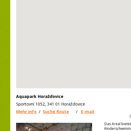
Aquapark Horažďovice
Sportovní 1052, 341 01 Horažďovice
Mehr info
/
Suche Route
/
E-mail
Das Areal biete
Kinderschwimmb