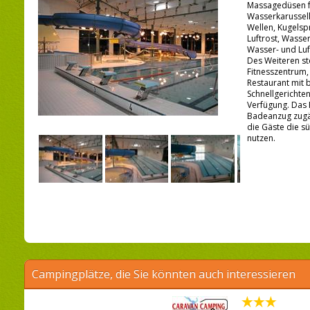
Massagedüsen f
Wasserkarussell
Wellen, Kugels
Luftrost, Wasse
Wasser- und Lu
Des Weiteren s
Fitnesszentrum,
Restaurant mit 
Schnellgerichten
Verfügung. Das 
Badeanzug zugä
die Gäste die s
nutzen.
Campingplätze, die Sie könnten auch interessieren