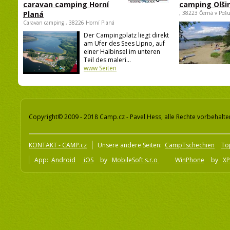
caravan camping Horní
camping Olši
Planá
, 38223 Černá v Poš
Caravan camping , 38226 Horní Planá
Der Campingplatz liegt direkt
am Ufer des Sees Lipno, auf
einer Halbinsel im unteren
Teil des maleri...
www Seiten
Copyright© 2009 - 2018 Camp.cz - Pavel Hess, alle Rechte vorbehalte
KONTAKT - CAMP.cz
Unsere andere Seiten:
CampTschechien
To
App:
Android
iOS
by
MobileSoft s.r.o
WinPhone
by
XP