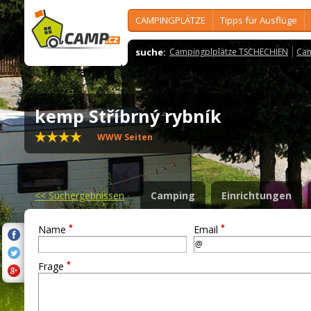
CAMPINGPLÄTZE
Tipps für Ausflüge
suche:
Campingplplätze TSCHECHIEN
Cam
kemp Stříbrný rybník
WWW Seiten
<<
Suchergebnissen
Camping
Einrichtungen
*
*
Name
Email
*
Frage