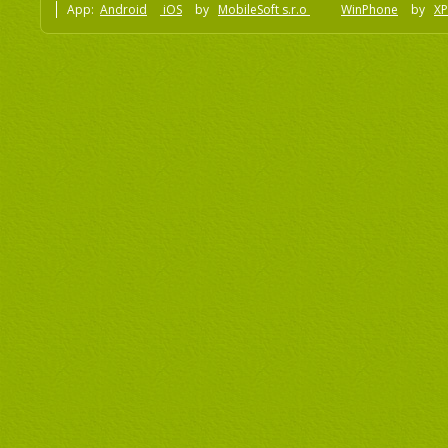
App:
Android
iOS
by
MobileSoft s.r.o
WinPhone
by
XP