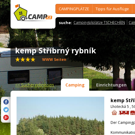
CAMPINGPLÄTZE
Tipps für Ausflüge
suche:
Campingplplätze TSCHECHIEN
Cam
kemp Stříbrný rybník
WWW Seiten
<<
Suchergebnissen
Camping
Einrichtungen
kemp Stří
Lhotecká 5 , 
Der Campingpla
Kommunikatio