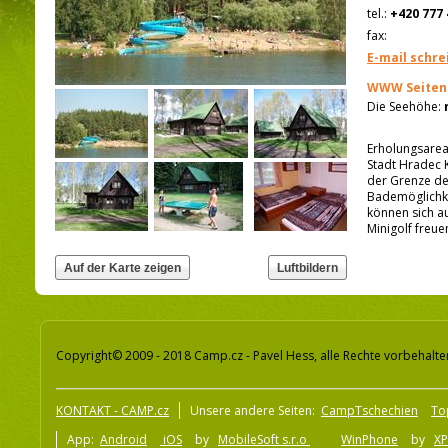
tel.:
+420 777 
fax:
E-mail schre
WWW Seiten
Die Seehöhe:
Erholungsareal
Stadt Hradec K
der Grenze de
Bademöglichke
können sich a
Minigolf freue
Copyright© 2009 - 2018 Camp.cz - Pavel Hess, alle Rechte vorbehalte
KONTAKT - CAMP.cz
Unsere andere Seiten:
CampTschechien
To
App:
Android
iOS
by
MobileSoft s.r.o
WinPhone
by
XP