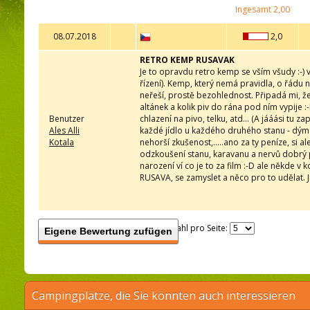
Ingesamt
2,00
08.07.2018
2,0
RETRO KEMP RUSAVAK
Je to opravdu retro kemp se vším všudy :-)
řízení). Kemp, který nemá pravidla, o řádu 
neřeší, prostě bezohlednost. Připadá mi, že 
altánek a kolik piv do rána pod ním vypije :-
Benutzer
chlazení na pivo, telku, atd... (A jááási tu 
Ales Alli
každé jídlo u každého druhého stanu - dým
Kotala
nehorší zkušenost,.....ano za ty peníze, si al
odzkoušení stanu, karavanu a nervů dobrý 
narození ví co je to za film :-D ale někde v 
RUSAVA, se zamyslet a něco pro to udělat. Ji
Anzahl pro Seite:
Eigene Bewertung zufügen
Campingplätze, die Sie könnten auch interessieren