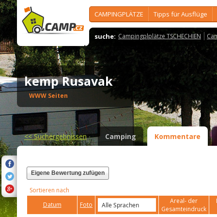
CAMPINGPLÄTZE
Tipps für Ausflüge
suche:
Campingplplätze TSCHECHIEN
Cam
kemp Rusavak
WWW Seiten
<<
Suchergebnissen
Camping
Kommentare
Eigene Bewertung zufügen
Sortieren nach
Areal- der
Datum
Foto
Gesamteindruck