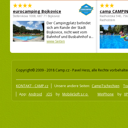
eurocamping Bojkovice
camp CAMPI
Štefánikova 1008, 687 71 Bojkovice
Radhošťská 940, 75
Radhoštěm
Der Campingplatz befindet
sich am Rande der Stadt
Bojkovice, nicht weit vom
Bahnhof und Busbahnhof u...
www Seiten
Copyright© 2009 - 2018 Camp.cz - Pavel Hess, alle Rechte vorbehalte
KONTAKT - CAMP.cz
Unsere andere Seiten:
CampTschechien
To
App:
Android
iOS
by
MobileSoft s.r.o
WinPhone
by
XP