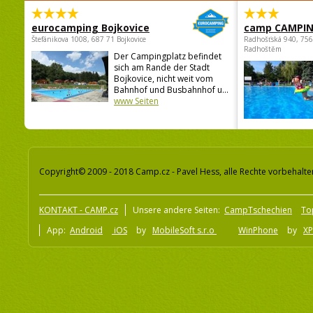
eurocamping Bojkovice
camp CAMPI
Štefánikova 1008, 687 71 Bojkovice
Radhošťská 940, 75
Radhoštěm
Der Campingplatz befindet
sich am Rande der Stadt
Bojkovice, nicht weit vom
Bahnhof und Busbahnhof u...
www Seiten
Copyright© 2009 - 2018 Camp.cz - Pavel Hess, alle Rechte vorbehalte
KONTAKT - CAMP.cz
Unsere andere Seiten:
CampTschechien
To
App:
Android
iOS
by
MobileSoft s.r.o
WinPhone
by
XP