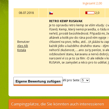
Ingesamt
2,00
08.07.2018
2,0
RETRO KEMP RUSAVAK
Je to opravdu retro kemp se vším všudy :-)
řízení). Kemp, který nemá pravidla, o řádu 
neřeší, prostě bezohlednost. Připadá mi, že 
altánek a kolik piv do rána pod ním vypije :-
Benutzer
chlazení na pivo, telku, atd... (A jááási tu 
Ales Alli
každé jídlo u každého druhého stanu - dým
Kotala
nehorší zkušenost,.....ano za ty peníze, si al
odzkoušení stanu, karavanu a nervů dobrý 
narození ví co je to za film :-D ale někde v 
RUSAVA, se zamyslet a něco pro to udělat. Ji
Anzahl pro Seite:
Eigene Bewertung zufügen
Campingplätze, die Sie könnten auch interessieren