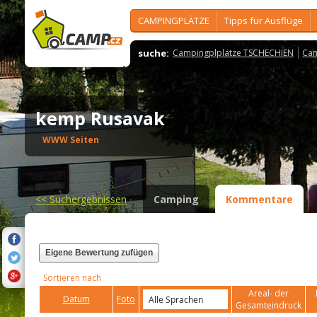
CAMPINGPLÄTZE
Tipps für Ausflüge
suche:
Campingplplätze TSCHECHIEN
Cam
kemp Rusavak
WWW Seiten
<<
Suchergebnissen
Camping
Kommentare
Eigene Bewertung zufügen
Sortieren nach
Areal- der
Datum
Foto
Gesamteindruck