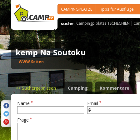
CAMPINGPLÄTZE
Tipps für Ausflüge
suche:
Campingplplätze TSCHECHIEN
Cam
kemp Na Soutoku
WWW Seiten
<<
Suchergebnissen
Camping
Kommentare
*
*
Name
Email
*
Frage