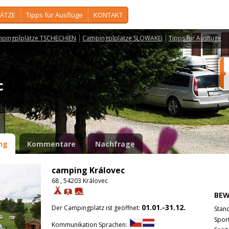
ÄTZE
Tipps für Ausflüge
KONTAKT
pingplplätze TSCHECHIEN
Campingplplätze SLOWAKEI
Tipps für Ausflüge
ec
ng
Kommentare
Nachfrage
camping Královec
68 , 54203 Královec
BE
01.01.-31.12.
Der Campingplatz ist geöffnet:
Stan
Spor
Kommunikation Sprachen: