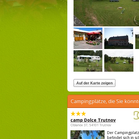
Campingplätze, die Sie könnt
camp Dolce Trutnov
Oblanov 37, 54101 Trutnov
Der Campingplatz
befindet sich in s