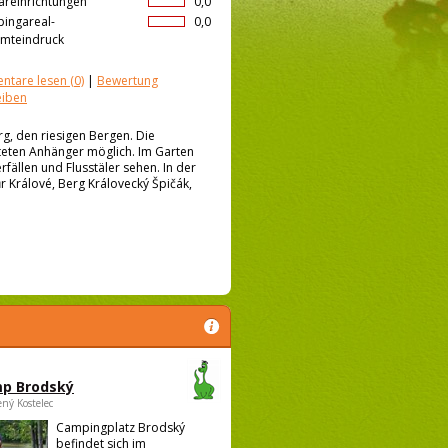
äreinrichtungen
0,0
ingareal-
0,0
mteindruck
ntare lesen
(0)
|
Bewertung
eiben
g, den riesigen Bergen. Die
teten Anhänger möglich. Im Garten
fällen und Flusstäler sehen. In der
 Králové, Berg Královecký Špičák,
p Brodský
ený Kostelec
Campingplatz Brodský
befindet sich im