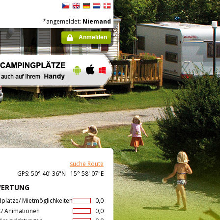
*angemeldet:
Niemand
Anmelden
suche Route
GPS: 50° 40' 36"N 15° 58' 07"E
WERTUNG
dplätze/ Mietmöglichkeiten
0,0
t/ Animationen
0,0