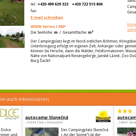
Sanit
tel.:
+420 499 629 323
+420 722 515 806
Camp
fax:
Gesa
E-mail schreiben
Kome
WWW Seiten
/
360º
schr
2
Die Seehöhe:
m
/
Gesamtfläche:
m
Der Campingplatz liegt im Nord-östlichen Böhmen, Königsber
Unterbringung erfolgt im eigenen Zelt, Anhänger oder gemie
können Sie Hirsche, dann die Wälder, Felsformationen, Wasser
Nähe von Nationalpark Riesengebirge, Janské Lázně, Zoo Dvůr
Burg Žacléř.
en auch interessieren
autocamp Slunečná
autocam
, 54344 Čistá v Krkonoších
, 54941 Červ
 Dolce
Der Campingplatz Slunečná
chöner und
(„An der Sonne“) ist der