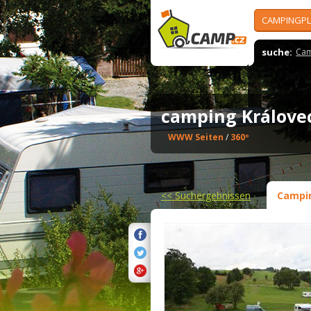
CAMPINGPL
suche:
Cam
camping Králov
WWW Seiten
/
360º
<<
Suchergebnissen
Campi