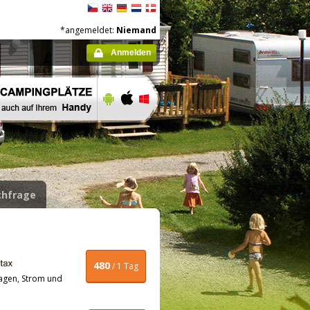
*angemeldet:
Niemand
Anmelden
hfrage
480
/ 1 Tag
agen, Strom und