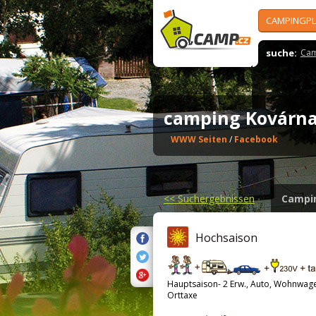
CAMPINGPL
suche:
Cam
camping Kovár
WWW Seiten
/
Facebook
<<
Suchergebnissen
Campi
Hochsaison
Hauptsaison- 2 Erw., Auto, Wohnwag
Orttaxe