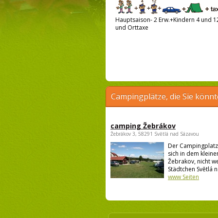
Hauptsaison- 2 Erw.+Kindern 4 und 12 
und Orttaxe
Campingplätze, die Sie könnt
camping Žebrákov
Žebrákov 3, 58291 Světlá nad Sázavou
Der Campingplatz
sich in dem kleine
Žebrakov, nicht w
Städtchen Světlá n
www Seiten