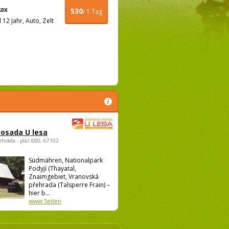
530
/ 1 Tag
12 Jahr, Auto, Zelt
osada U lesa
ehrada - pláž 680, 67102
Südmähren, Nationalpark
Podyjí (Thayatal,
Znaimgebiet, Vranovská
přehrada (Talsperre Frain) –
hier b...
www Seiten