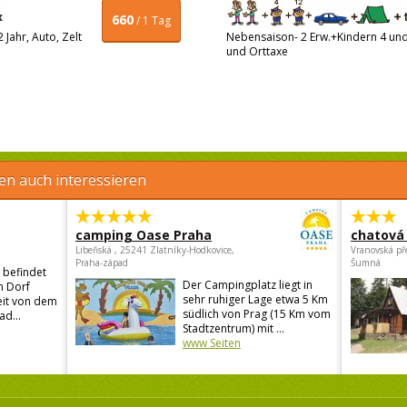
660
/ 1 Tag
Jahr, Auto, Zelt
Nebensaison- 2 Erw.+Kindern 4 und 
und Orttaxe
en auch interessieren
camping Oase Praha
chatová 
Libeňská , 25241 Zlatníky-Hodkovice,
Vranovská př
Praha-západ
Šumná
 befindet
Der Campingplatz liegt in
n Dorf
sehr ruhiger Lage etwa 5 Km
eit von dem
südlich von Prag (15 Km vom
ad...
Stadtzentrum) mit ...
www Seiten