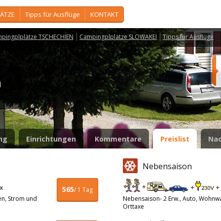
ÄTZE
Tipps für Ausflüge
KONTAKT
pingplplätze TSCHECHIEN
Campingplplätze SLOWAKEI
Tipps für Ausflüge
na
ng
Einrichtungen
Kommentare
Preislist
Nac
Nebensaison
565
/ 1 Tag
en, Strom und
Nebensaison- 2 Erw., Auto, Wohnw
Orttaxe