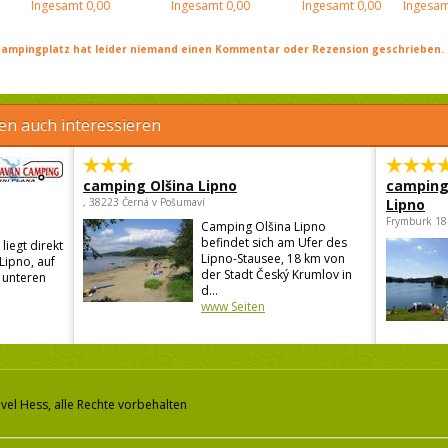
Ingesamt
0,00
Ingesamt
0,00
Ingesamt
0,00
Ingesam
ampingplatz hat leider niemand einen Kommentar oder Rezension geschrieben. Se
en auch interessieren
camping Olšina Lipno
camping
, 38223 Černá v Pošumaví
Lipno
Frymburk 18
Camping Olšina Lipno
befindet sich am Ufer des
liegt direkt
Lipno-Stausee, 18 km von
Lipno, auf
der Stadt Český Krumlov in
m unteren
d...
www Seiten
vel Hess, alle Rechte vorbehalten