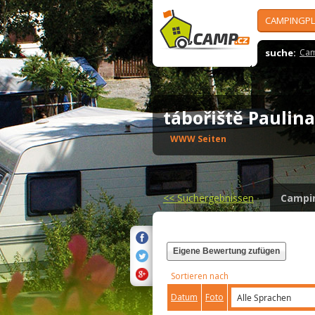
CAMPINGPL
suche:
Cam
tábořiště Paulin
WWW Seiten
<<
Suchergebnissen
Campi
Eigene Bewertung zufügen
Sortieren nach
Datum
Foto