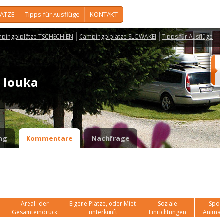
ÄTZE
Tipps für Ausflüge
KONTAKT
pingplplätze TSCHECHIEN
Campingplplätze SLOWAKEI
Tipps für Ausflüge
a louka
ng
Kommentare
Nachfrage
Areal- der
Eigene Plätze, oder Miet-
Soziale
Spor
Gesamteindruck
unterkunft
Einrichtungen
Anima