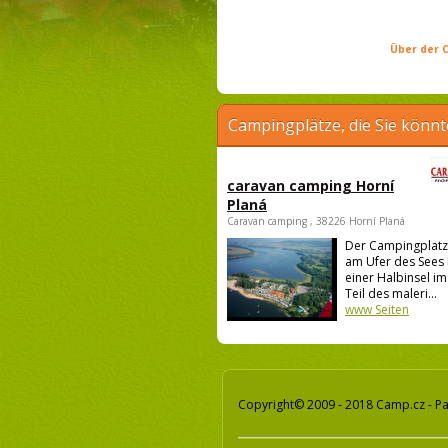
Über der C
Campingplätze, die Sie könnt
caravan camping Horní
Planá
Caravan camping , 38226 Horní Planá
Der Campingplatz 
am Ufer des Sees 
einer Halbinsel i
Teil des maleri...
www Seiten
Copyright© 2009 - 2018 Camp.cz - Pa