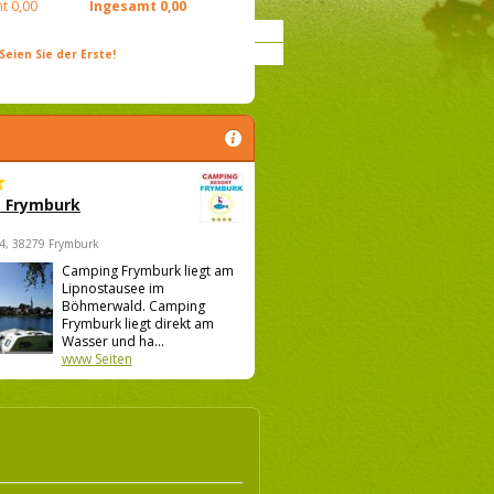
t
0,00
Ingesamt
0,00
ien Sie der Erste!
 Frymburk
4, 38279 Frymburk
Camping Frymburk liegt am
Lipnostausee im
Böhmerwald. Camping
Frymburk liegt direkt am
Wasser und ha...
www Seiten