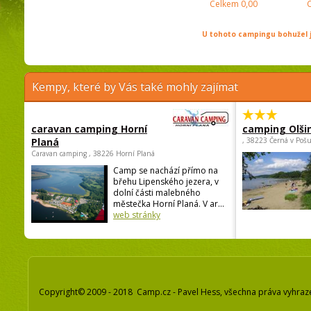
Celkem
0,00
U tohoto campingu bohužel j
Kempy, které by Vás také mohly zajímat
caravan camping Horní
camping Olši
Planá
, 38223 Černá v Poš
Caravan camping , 38226 Horní Planá
Camp se nachází přímo na
břehu Lipenského jezera, v
dolní části malebného
městečka Horní Planá. V ar...
web stránky
Copyright© 2009 - 2018 Camp.cz - Pavel Hess, všechna práva vyhraz