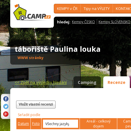
KEMPY v ČR
Tipy na VÝLETY
KONTAK
hledej:
Kempy ČESKO
Kempy SLOVENSKO
tábořiště Paulina louka
WWW stránky
<<
Zpět na výsledky hledání
Camping
Recenze
Vložit vlastní recenzi
Seřadit podle
Areál - celkový
Camp
Datum
Foto
dojem
pev