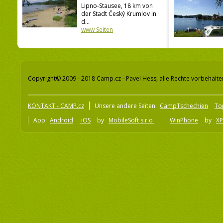
Lipno-Stausee, 18 km von
der Stadt Český Krumlov in
d...
www Seiten
Copyright© 2009 - 2018 Camp.cz - Pavel Hess, alle Rechte vorbehalte
KONTAKT - CAMP.cz
Unsere andere Seiten:
CampTschechien
To
App:
Android
iOS
by
MobileSoft s.r.o
WinPhone
by
XP