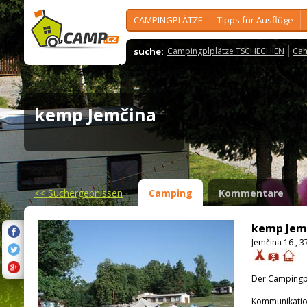
CAMPINGPLÄTZE
Tipps für Ausflüge
suche:
Campingplplätze TSCHECHIEN
Cam
kemp Jemčina
<<
Suchergebnissen
Camping
Kommentare
kemp Jem
Jemčina 16 , 
Der Campingpla
Kommunikatio