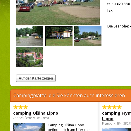
tel.:
+420 384 
fax:
Die Seehöhe:
Campingplätze, die Sie könnten auch interessieren
camping Olšina Lipno
camping Fry
, 38223 Černá v Pošumaví
Lipno
Frymburk 184, 3827
Camping Olšina Lipno
befindet sich am Ufer des