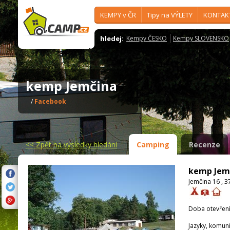
KEMPY v ČR
Tipy na VÝLETY
KONTAK
hledej:
Kempy ČESKO
Kempy SLOVENSKO
kemp Jemčina
/
Facebook
<<
Zpět na výsledky hledání
Camping
Recenze
kemp Jem
Jemčina 16 , 
Doba otevření
Jazyky, komun