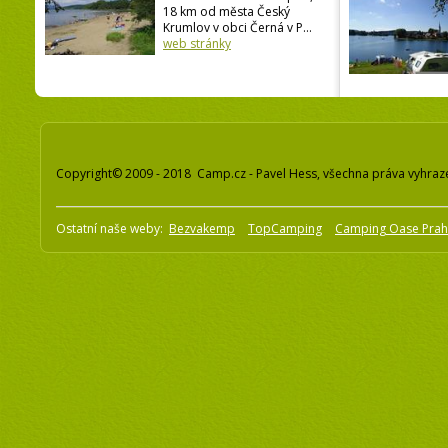
18 km od města Český
Krumlov v obci Černá v P...
web stránky
Copyright© 2009 - 2018 Camp.cz - Pavel Hess, všechna práva vyhraz
Ostatní naše weby:
Bezvakemp
TopCamping
Camping Oase Pra