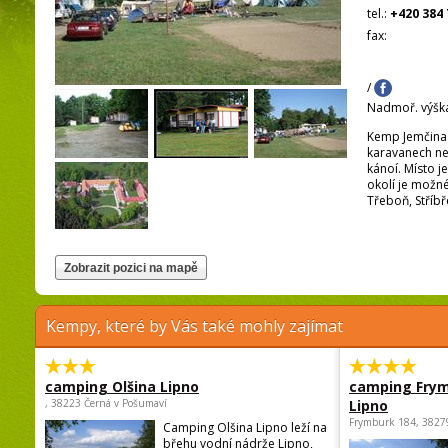
tel.:
+420 384 
fax:
/
Nadmoř. výšk
Kemp Jemčina l
karavanech neb
kánoí. Místo je
okolí je možn
Třeboň, Stříbř
Kempy, které by Vás také mohly zajímat
camping Olšina Lipno
camping Fry
, 38223 Černá v Pošumaví
Lipno
Frymburk 184, 3827
Camping Olšina Lipno leží na
břehu vodní nádrže Lipno,