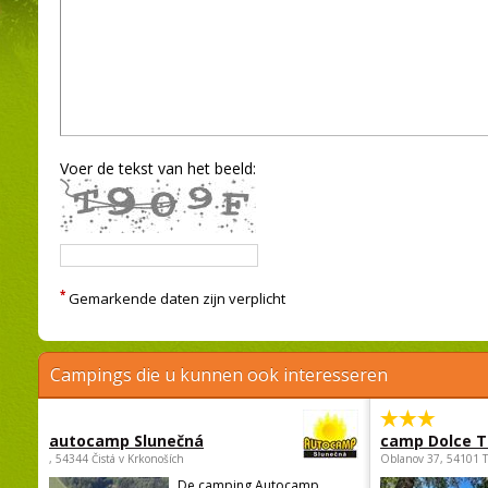
Voer de tekst van het beeld:
*
Gemarkende daten zijn verplicht
Campings die u kunnen ook interesseren
autocamp Slunečná
camp Dolce T
, 54344 Čistá v Krkonoších
Oblanov 37, 54101 
De camping Autocamp