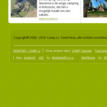
Slunečná is de enige camping
in Krkonoše, die het u
mogelijk maakt om een
vakant...
www pagina's
Copyright© 2009 - 2018 Camp.cz - Pavel Hess, alle rechten voorbeh
KONTAKT - CAMP.cz
Onze andere sites:
CAMP Tsjechië
TopCam
App:
Android
iOS
by
MobileSoft s.r.o
WinPhone
by
XP