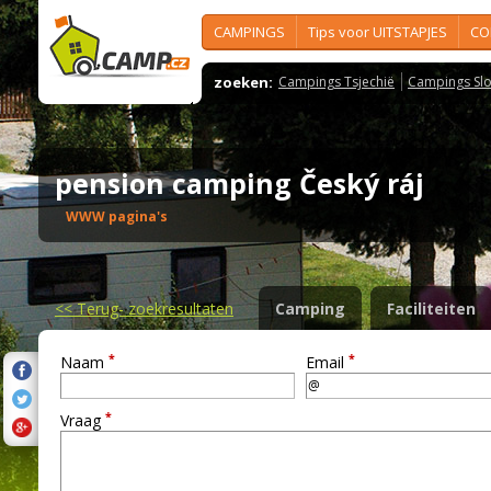
CAMPINGS
Tips voor UITSTAPJES
CO
zoeken:
Campings Tsjechië
Campings Slo
pension camping Český ráj
WWW pagina's
<<
Terug- zoekresultaten
Camping
Faciliteiten
*
*
Naam
Email
*
Vraag