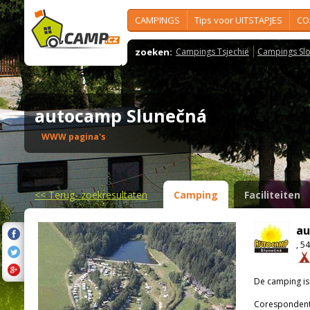
CAMPINGS
Tips voor UITSTAPJES
CO
zoeken:
Campings Tsjechië
Campings Slo
autocamp Slunečná
WWW pagina's
<<
Terug- zoekresultaten
Camping
Faciliteiten
au
, 5
De camping i
Corespondenti