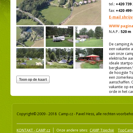
tel.:
+420 739 
fax:
+420 499 
E-mail shrij
WWW pagina
N.A.P.:
520 m
De camping Au
een vakantie 
van onze camp
elektrische a
ideale startpo
bergkammen.Ve
de hoogste Ts
een zomerkeuk
aanschaffen. 
vakantie op e
orde in het c
Copyright© 2009 - 2018 Camp.cz - Pavel Hess, alle rechten voorbeh
KONTAKT - CAMP.cz
Onze andere sites:
CAMP Tsjechië
TopCam