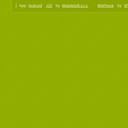
App:
Android
iOS
by
MobileSoft s.r.o
WinPhone
by
XP