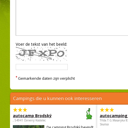
Voer de tekst van het beeld:
*
Gemarkende daten zijn verplicht
Campings die u kunnen ook interesseren
autocamp Brodský
autocamping
, 54941 Červený Kostelec
Třída.T.G.Masaryka 
Skalice
De camping Brodský bevindt