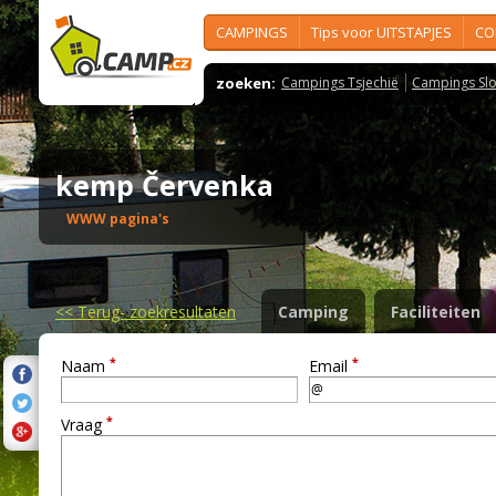
CAMPINGS
Tips voor UITSTAPJES
CO
zoeken:
Campings Tsjechië
Campings Slo
kemp Červenka
WWW pagina's
<<
Terug- zoekresultaten
Camping
Faciliteiten
*
*
Naam
Email
*
Vraag