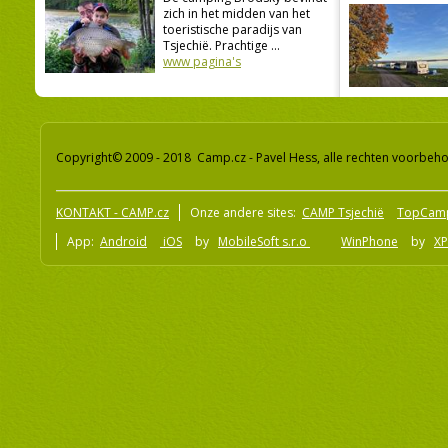
zich in het midden van het
toeristische paradijs van
Tsjechië. Prachtige ...
www pagina's
Copyright© 2009 - 2018 Camp.cz - Pavel Hess, alle rechten voorbeh
KONTAKT - CAMP.cz
Onze andere sites:
CAMP Tsjechië
TopCam
App:
Android
iOS
by
MobileSoft s.r.o
WinPhone
by
XP