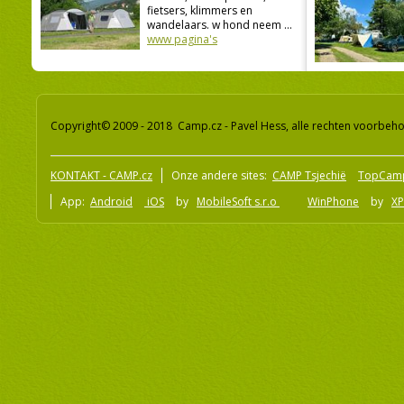
fietsers, klimmers en
wandelaars. w hond neem ...
www pagina's
Copyright© 2009 - 2018 Camp.cz - Pavel Hess, alle rechten voorbeh
KONTAKT - CAMP.cz
Onze andere sites:
CAMP Tsjechië
TopCam
App:
Android
iOS
by
MobileSoft s.r.o
WinPhone
by
XP