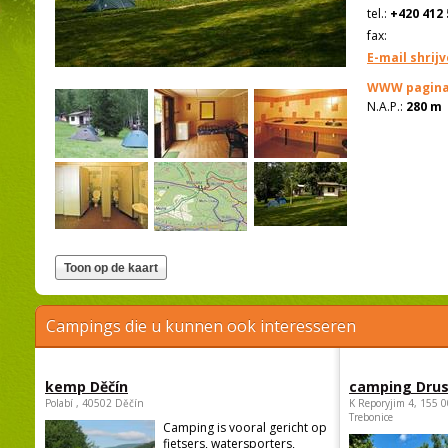
tel.:
+420 412 
fax:
E-mail shrij
WWW pagina
N.A.P.:
280 m
Campings die u kunnen ook interesseren
kemp Děčín
camping Dru
Polabí , 40502 Děčín
K Reporyjim 4, 155 0
Trebonice
Camping is vooral gericht op
fietsers, watersporters,