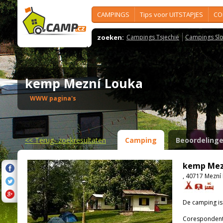
CAMPINGS
Tips voor UITSTAPJES
CO
zoeken:
Campings Tsjechië
Campings Slo
kemp Mezní Louka
WWW pagina's
<<
Terug- zoekresultaten
Camping
Beoordeling
kemp Mez
, 40717 Mezní
De camping i
Corespondenti