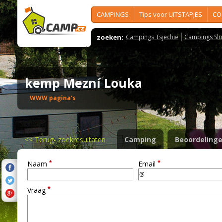
CAMPINGS
Tips voor UITSTAPJES
CO
zoeken:
Campings Tsjechië
Campings Slo
kemp Mezní Louka
WWW pagina's
<<
Terug- zoekresultaten
Camping
Beoordeling
*
*
Naam
Email
*
Vraag