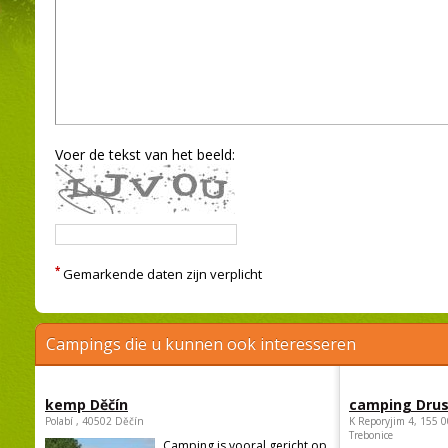
Voer de tekst van het beeld:
*
Gemarkende daten zijn verplicht
Campings die u kunnen ook interesseren
kemp Děčín
camping Dru
Polabí , 40502 Děčín
K Reporyjim 4, 155 0
Trebonice
Camping is vooral gericht op