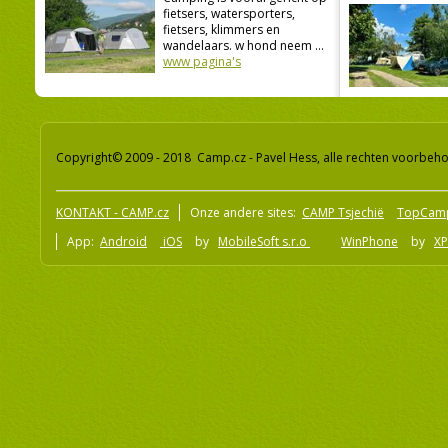
fietsers, watersporters,
fietsers, klimmers en
wandelaars. w hond neem ...
www pagina's
Copyright© 2009 - 2018 Camp.cz - Pavel Hess, alle rechten voorbeh
KONTAKT - CAMP.cz
Onze andere sites:
CAMP Tsjechië
TopCam
App:
Android
iOS
by
MobileSoft s.r.o
WinPhone
by
XP