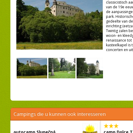
classicistisch 
van de 19e eeuw 
de aanpassingen
park. Historisch
gedeelte van de
inrichting (eetza
Twintig zalen b
woon- en kleed
renaissance tot 
kasteelkapel is 
concerten en ui
Campings die u kunnen ook interesseren
autocamp Slunečná
camp Dolce T