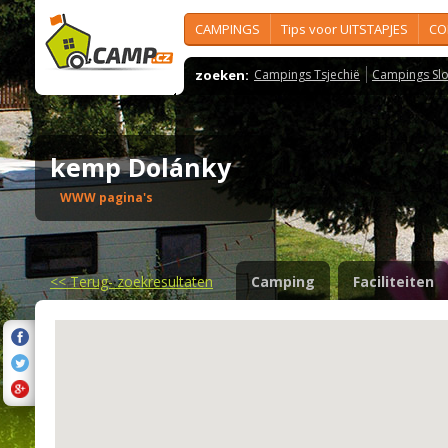
CAMPINGS
Tips voor UITSTAPJES
CO
zoeken:
Campings Tsjechië
Campings Slo
kemp Dolánky
WWW pagina's
<<
Terug- zoekresultaten
Camping
Faciliteiten