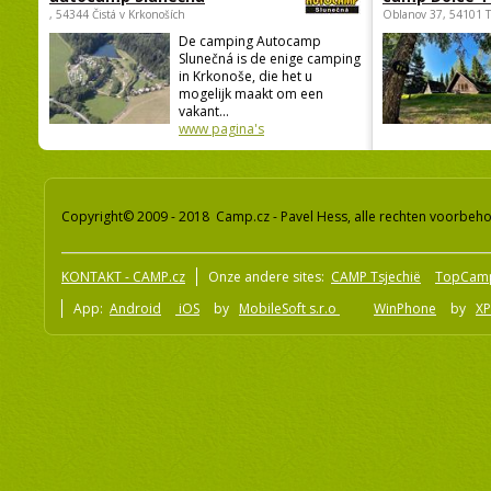
, 54344 Čistá v Krkonoších
Oblanov 37, 54101 
De camping Autocamp
Slunečná is de enige camping
in Krkonoše, die het u
mogelijk maakt om een
vakant...
www pagina's
Copyright© 2009 - 2018 Camp.cz - Pavel Hess, alle rechten voorbeh
KONTAKT - CAMP.cz
Onze andere sites:
CAMP Tsjechië
TopCam
App:
Android
iOS
by
MobileSoft s.r.o
WinPhone
by
XP