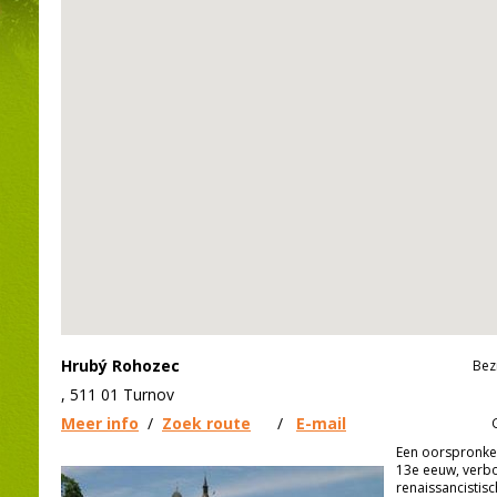
Hrubý Rohozec
Bez
, 511 01 Turnov
Meer info
/
Zoek route
/
E-mail
Een oorspronkeli
13e eeuw, verb
renaissancistisc