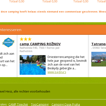
Totaal
0,00
Totaal
0,00
Totaal
0,00
Totaal
j deze camping heeft helaas steeds niemand een commentaar geschreven. Wees 
interesseren
camp CAMPING ROŽNOV
Tatrane
Radhošťská 940, 75661 Rožnov pod
, 05960 Tatr
Radhoštěm
t zich aan
Driesterrencamping die het
ad
hele jaar geopend is, bevindt
urt van het
zich aan de voet van het
 op...
Beskydy gebergte a...
www pagina's
avel Hess, alle rechten voorbehouden
sites:
CAMP Tsjechië
TopCamping
Camping Oase Praha