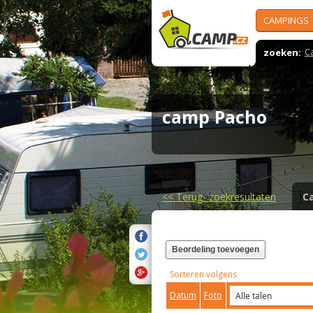
CAMPINGS
zoeken:
C
camp Pacho
<<
Terug- zoekresultaten
C
Beordeling toevoegen
Sorteren volgens
Datum
Foto