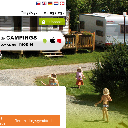
*ingelogd::
niet ingelogd
Inloggen
t,
Beoordelingsgemiddelde
atie