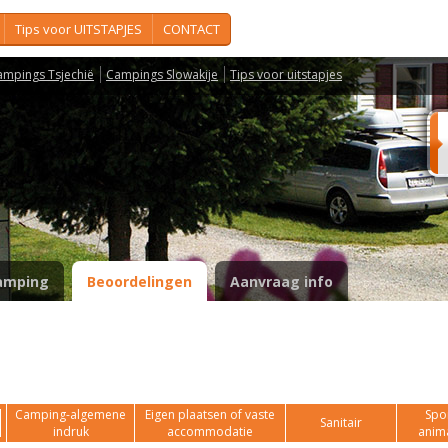
Tips voor UITSTAPJES
CONTACT
ampings Tsjechië
Campings Slowakije
Tips voor uitstapjes
amping
Beoordelingen
Aanvraag info
Camping-algemene
Eigen plaatsen of vaste
Spor
Sanitair
indruk
accommodatie
anim