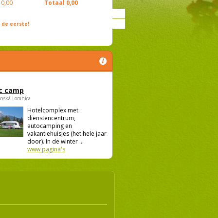
0,00
Totaal
0,00
de eerste!
c camp
anská Lomnica
Hotelcomplex met
dienstencentrum,
autocamping en
vakantiehuisjes (het hele jaar
door). In de winter ...
www pagina's