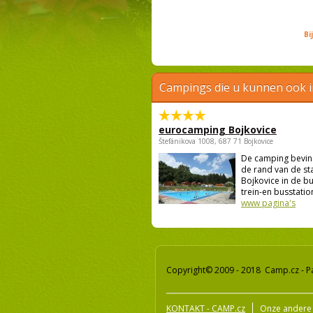
Bi
Campings die u kunnen ook 
eurocamping Bojkovice
Štefánikova 1008, 687 71 Bojkovice
De camping bevind
de rand van de st
Bojkovice in de bu
trein-en busstation
www pagina's
Copyright© 2009 - 2018 Camp.cz - P
KONTAKT - CAMP.cz
Onze andere 