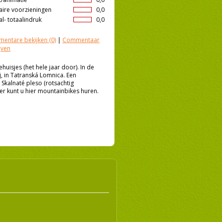
aire voorzieningen
0,0
l- totaalindruk
0,0
entare bekijken
(0)
|
Commentaar
jven
isjes (het hele jaar door). In de
ij, in Tatranská Lomnica. Een
 Skalnaté pleso (rotsachtig
er kunt u hier mountainbikes huren.