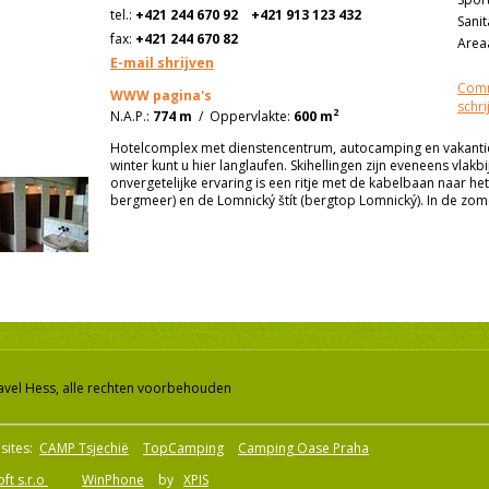
tel.:
+421 244 670 92
+421 913 123 432
Sanit
fax:
+421 244 670 82
Areaa
E-mail shrijven
Comm
WWW pagina's
schri
2
N.A.P.:
774 m
/
Oppervlakte:
600 m
Hotelcomplex met dienstencentrum, autocamping en vakantiehu
winter kunt u hier langlaufen. Skihellingen zijn eveneens vlakb
onvergetelijke ervaring is een ritje met de kabelbaan naar het
bergmeer) en de Lomnický štít (bergtop Lomnický). In de zom
avel Hess, alle rechten voorbehouden
sites:
CAMP Tsjechië
TopCamping
Camping Oase Praha
ft s.r.o
WinPhone
by
XPIS