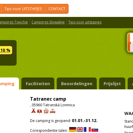
Tips voor UITSTAPJES
CONTACT
ampings Tsjechië
Campings Slowakije
Tips voor uitstapjes
 10 %
amping
Faciliteiten
Beoordelingen
Prijslijst
Tatranec camp
, 05960 Tatranská Lomnica
WAA
01.01.-31.12.
De camping is geopend:
Stan
huurf
Corespondentie talen:
Spor