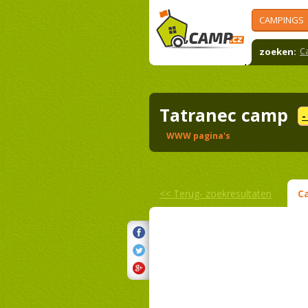
CAMPINGS
zoeken:
C
Tatranec camp
-
WWW pagina's
<<
Terug- zoekresultaten
C