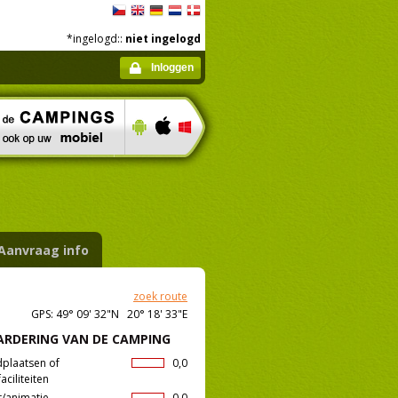
*ingelogd::
niet ingelogd
Inloggen
Aanvraag info
zoek route
GPS: 49° 09' 32"N 20° 18' 33"E
RDERING VAN DE CAMPING
dplaatsen of
0,0
aciliteiten
t/animatie
0,0