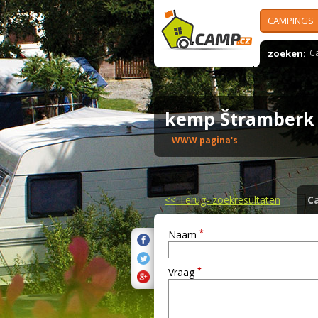
CAMPINGS
zoeken:
C
kemp Štramber
WWW pagina's
<<
Terug- zoekresultaten
C
*
Naam
*
Vraag