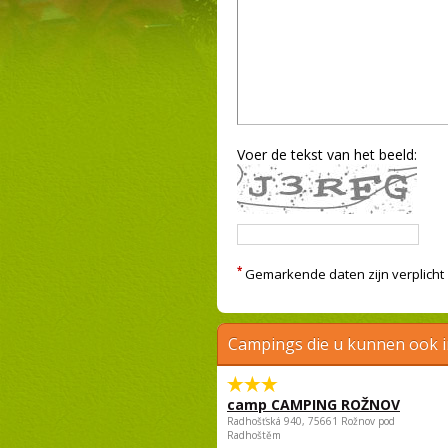
Voer de tekst van het beeld:
*
Gemarkende daten zijn verplicht
Campings die u kunnen ook 
camp CAMPING ROŽNOV
Radhošťská 940, 75661 Rožnov pod
Radhoštěm