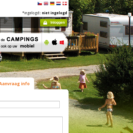
*ingelogd::
niet ingelogd
Inloggen
Aanvraag info