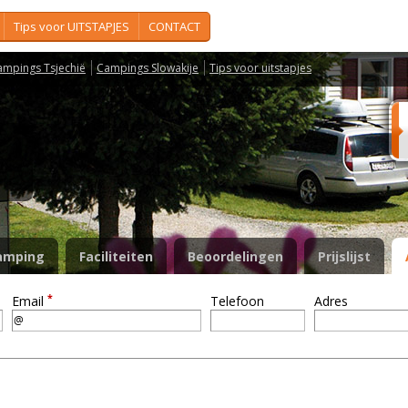
Tips voor UITSTAPJES
CONTACT
ampings Tsjechië
Campings Slowakije
Tips voor uitstapjes
k
amping
Faciliteiten
Beoordelingen
Prijslijst
*
Email
Telefoon
Adres