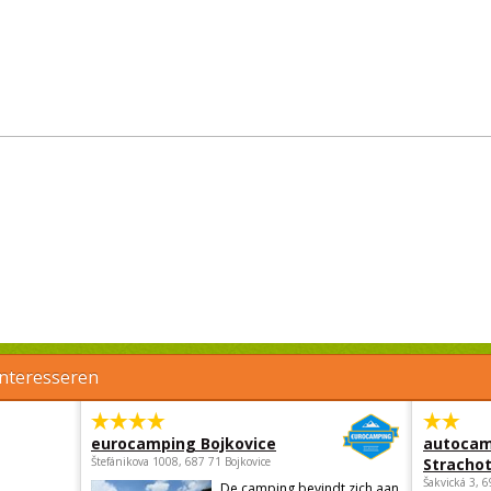
interesseren
eurocamping Bojkovice
autocam
Štefánikova 1008, 687 71 Bojkovice
Strachot
Šakvická 3, 
De camping bevindt zich aan