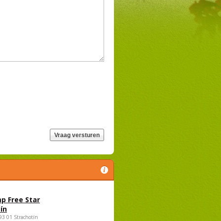
p Free Star
ín
693 01 Strachotín