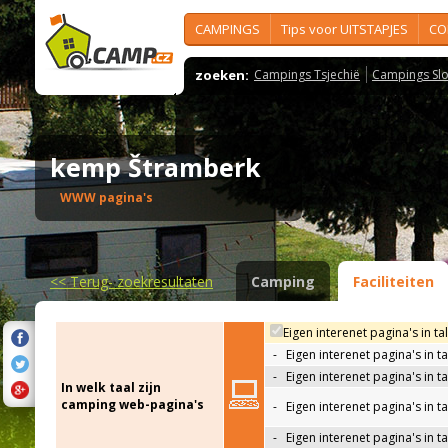
CAMPINGS
Tips voor UITSTAPJES
CO
zoeken:
Campings Tsjechië
Campings Slo
kemp Štramberk
WWW pagina's
<<
Terug- zoekresultaten
Camping
Faciliteiten
Eigen interenet pagina's in ta
-
Eigen interenet pagina's in t
-
Eigen interenet pagina's in t
In welk taal zijn
camping web-pagina's
-
Eigen interenet pagina's in t
-
Eigen interenet pagina's in ta