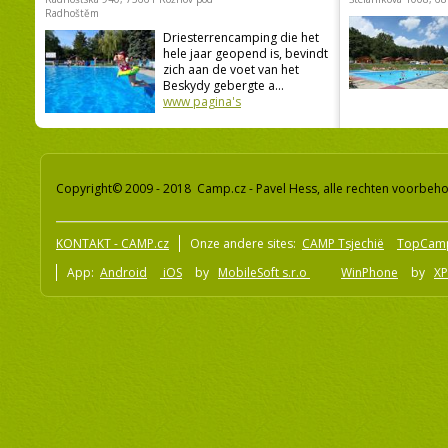
Radhoštěm
Driesterrencamping die het
hele jaar geopend is, bevindt
zich aan de voet van het
Beskydy gebergte a...
www pagina's
Copyright© 2009 - 2018 Camp.cz - Pavel Hess, alle rechten voorbeh
KONTAKT - CAMP.cz
Onze andere sites:
CAMP Tsjechië
TopCam
App:
Android
iOS
by
MobileSoft s.r.o
WinPhone
by
XP