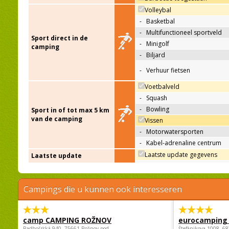
Volleybal
-
Basketbal
-
Multifunctioneel sportveld
Sport direct in de
-
Minigolf
camping
-
Biljard
-
Verhuur fietsen
Voetbalveld
-
Squash
-
Bowling
Sport in of tot max 5 km
van de camping
Vissen
-
Motorwatersporten
-
Kabel-adrenaline centrum
Laatste update gegevens
Laatste update
Campings die u kunnen ook interesseren
camp CAMPING ROŽNOV
eurocamping 
Radhošťská 940, 75661 Rožnov pod
Štefánikova 1008, 68