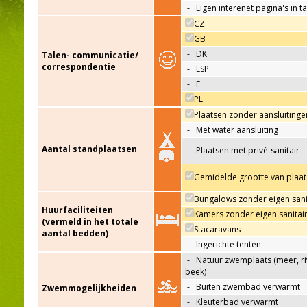
-
Eigen interenet pagina's in t
CZ
GB
-
DK
Talen- communicatie/
correspondentie
-
ESP
-
F
PL
Plaatsen zonder aansluitinge
-
Met water aansluiting
Aantal standplaatsen
-
Plaatsen met privé-sanitair
Gemidelde grootte van plaat
Bungalows zonder eigen sani
Huurfaciliteiten
Kamers zonder eigen sanitai
(vermeld in het totale
Stacaravans
aantal bedden)
-
Ingerichte tenten
-
Natuur zwemplaats (meer, riv
beek)
-
Buiten zwembad verwarmt
Zwemmogelijkheiden
-
Kleuterbad verwarmt