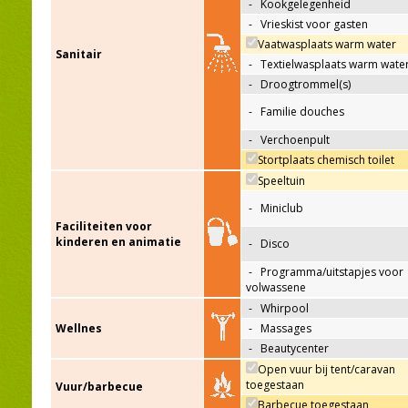
-
Kookgelegenheid
-
Vrieskist voor gasten
Vaatwasplaats warm water
Sanitair
-
Textielwasplaats warm wate
-
Droogtrommel(s)
-
Familie douches
-
Verchoenpult
Stortplaats chemisch toilet
Speeltuin
-
Miniclub
Faciliteiten voor
kinderen en animatie
-
Disco
-
Programma/uitstapjes voor
volwassene
-
Whirpool
Wellnes
-
Massages
-
Beautycenter
Open vuur bij tent/caravan
toegestaan
Vuur/barbecue
Barbecue toegestaan