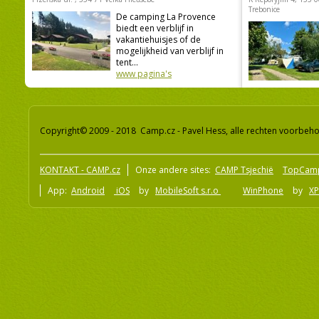
Trebonice
De camping La Provence
biedt een verblijf in
vakantiehuisjes of de
mogelijkheid van verblijf in
tent...
www pagina's
Copyright© 2009 - 2018 Camp.cz - Pavel Hess, alle rechten voorbeh
KONTAKT - CAMP.cz
Onze andere sites:
CAMP Tsjechië
TopCam
App:
Android
iOS
by
MobileSoft s.r.o
WinPhone
by
XP