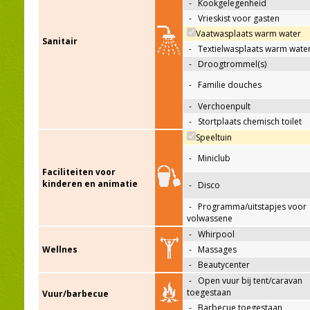
-
Kookgelegenheid
-
Vrieskist voor gasten
Vaatwasplaats warm water
Sanitair
-
Textielwasplaats warm wate
-
Droogtrommel(s)
-
Familie douches
-
Verchoenpult
-
Stortplaats chemisch toilet
Speeltuin
-
Miniclub
Faciliteiten voor
kinderen en animatie
-
Disco
-
Programma/uitstapjes voor
volwassene
-
Whirpool
Wellnes
-
Massages
-
Beautycenter
-
Open vuur bij tent/caravan
toegestaan
Vuur/barbecue
-
Barbecue toegestaan