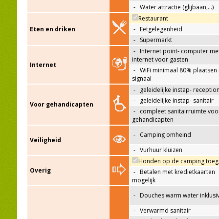
-
Water attractie (glijbaan,…)
Restaurant
Eten en driken
-
Eetgelegenheid
-
Supermarkt
-
Internet point- computer me
internet voor gasten
Internet
-
WiFi minimaal 80% plaatsen
signaal
-
geleidelijke instap- receptio
-
geleidelijke instap- sanitair
Voor gehandicapten
-
compleet sanitairruimte voo
gehandicapten
-
Camping omheind
Veiligheid
-
Vurhuur kluizen
Honden op de camping toeg
Overig
-
Betalen met kredietkaarten
mogelijk
-
Douches warm water inklusi
-
Verwarmd sanitair