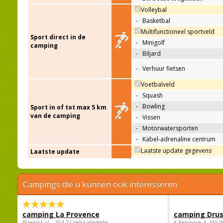
Volleybal
-
Basketbal
Multifunctioneel sportveld
Sport direct in de
-
Minigolf
camping
-
Biljard
-
Verhuur fietsen
Voetbalveld
-
Squash
-
Bowling
Sport in of tot max 5 km
van de camping
-
Vissen
-
Motorwatersporten
-
Kabel-adrenaline centrum
Laatste update gegevens
Laatste update
Campings die u kunnen ook interesseren
camping La Provence
camping Dru
Plzeňská ul. , 354 71 Velká Hleďsebe
K Reporyjim 4, 155 0