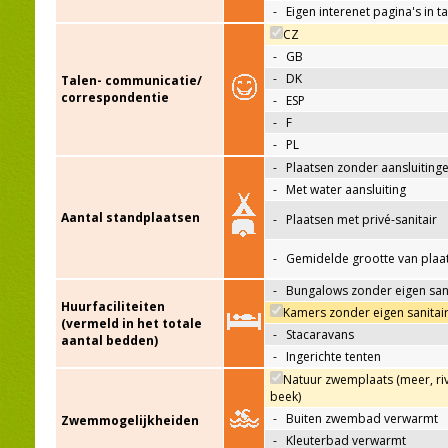
-
Eigen interenet pagina's in t
CZ
-
GB
-
DK
Talen- communicatie/
correspondentie
-
ESP
-
F
-
PL
-
Plaatsen zonder aansluiting
-
Met water aansluiting
Aantal standplaatsen
-
Plaatsen met privé-sanitair
-
Gemidelde grootte van plaa
-
Bungalows zonder eigen sani
Huurfaciliteiten
Kamers zonder eigen sanitai
(vermeld in het totale
-
Stacaravans
aantal bedden)
-
Ingerichte tenten
Natuur zwemplaats (meer, riv
beek)
-
Buiten zwembad verwarmt
Zwemmogelijkheiden
-
Kleuterbad verwarmt