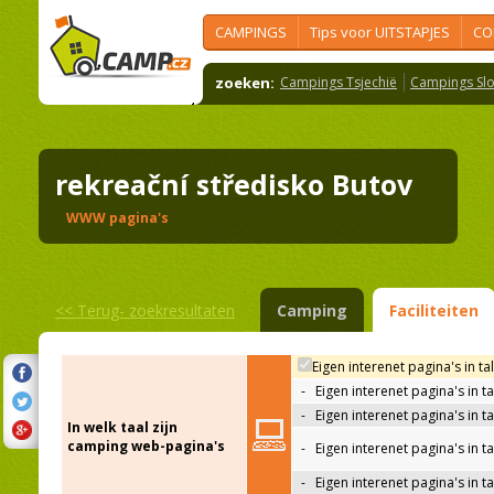
CAMPINGS
Tips voor UITSTAPJES
CO
zoeken:
Campings Tsjechië
Campings Slo
rekreační středisko Butov
WWW pagina's
<<
Terug- zoekresultaten
Camping
Faciliteiten
Eigen interenet pagina's in ta
-
Eigen interenet pagina's in t
-
Eigen interenet pagina's in t
In welk taal zijn
camping web-pagina's
-
Eigen interenet pagina's in t
-
Eigen interenet pagina's in ta