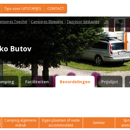
Tips voor UITSTAPJES
CONTACT
ampings Tsjechië
Campings Slowakije
Tips voor uitstapjes
isko Butov
amping
Faciliteiten
Beoordelingen
Prijslijst
Camping-algemene
Eigen plaatsen of vaste
Spor
Sanitair
indruk
accommodatie
anim