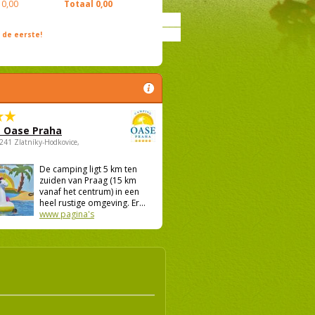
0,00
Totaal
0,00
de eerste!
 Oase Praha
5241 Zlatníky-Hodkovice,
De camping ligt 5 km ten
zuiden van Praag (15 km
vanaf het centrum) in een
heel rustige omgeving. Er...
www pagina's