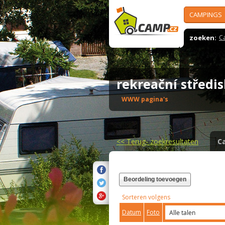
CAMPINGS
zoeken:
C
rekreační střed
WWW pagina's
<<
Terug- zoekresultaten
C
Beordeling toevoegen
Sorteren volgens
Datum
Foto