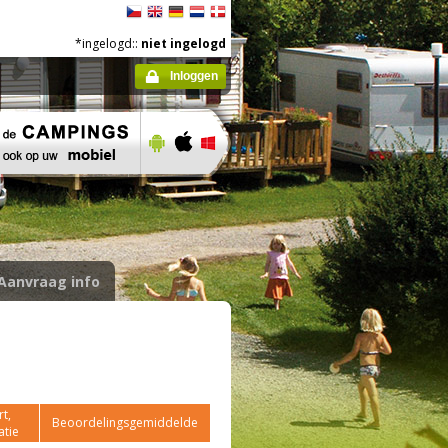
*ingelogd::
niet ingelogd
Inloggen
Aanvraag info
t,
Beoordelingsgemiddelde
atie