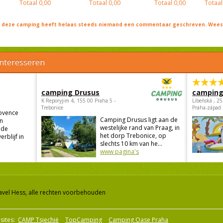
Totaal
0,00
Totaal
0,00
Totaal
0,00
Totaal
j deze camping heeft helaas steeds niemand een commentaar geschreven. Wees 
interesseren
camping Drusus
camping
K Reporyjim 4, 155 00 Praha 5 -
Libeňská , 2
Trebonice
Praha-západ
ovence
Camping Drusus ligt aan de
in
westelijke rand van Praag, in
 de
het dorp Trebonice, op
rblijf in
slechts 10 km van he...
www pagina's
avel Hess, alle rechten voorbehouden
sites:
CAMP Tsjechië
TopCamping
Camping Oase Praha