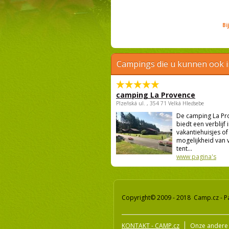
Bi
Campings die u kunnen ook 
camping La Provence
Plzeňská ul. , 354 71 Velká Hleďsebe
De camping La Pr
biedt een verblijf 
vakantiehuisjes of
mogelijkheid van ve
tent...
www pagina's
Copyright© 2009 - 2018 Camp.cz - P
KONTAKT - CAMP.cz
Onze andere 