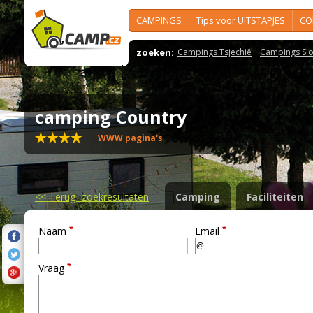
CAMPINGS
Tips voor UITSTAPJES
CO
zoeken:
Campings Tsjechië
Campings Slo
camping Country
WWW pagina's
<<
Terug- zoekresultaten
Camping
Faciliteiten
*
*
Naam
Email
*
Vraag