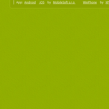
App:
Android
iOS
by
MobileSoft s.r.o
WinPhone
by
XP