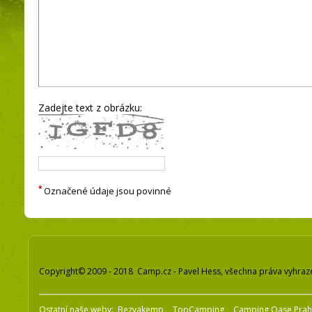
Zadejte text z obrázku:
*
Označené údaje jsou povinné
Copyright© 2009 - 2018 Camp.cz - Pavel Hess, všechna práva vyhraz
Ostatní naše weby:
Bezvakemp
TopCamping
Camping Oase Pra