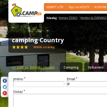
KEMPY v ČR
Tipy na VÝLETY
KONTAK
hledej:
Kempy ČESKO
Kempy SLOVENSKO
camping Country
WWW stránky
<<
Zpět na výsledky hledání
Camping
Vybavení
*
*
Jméno
Email
*
Dotaz