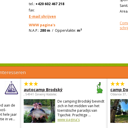
tel.:
+420 602 467 218
Sanit
fax:
Areaa
E-mail shrijven
Comm
WWW pagina's
schri
2
N.A.P.:
280 m
/
Oppervlakte:
m
interesseren
autocamp Brodský
camp Do
, 54941 Červený Kostelec
Oblanov 37,
De camping Brodský bevindt
ed aan de
zich in het midden van het
koš-
toeristische paradijs van
t hele jaar
Tsjechië. Prachtige ...
 in ve...
www pagina's