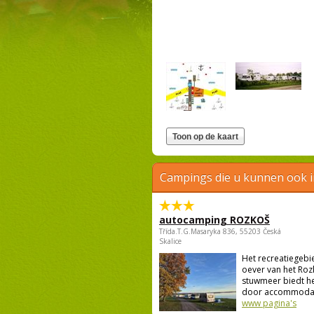
Campings die u kunnen ook 
autocamping ROZKOŠ
Třída.T.G.Masaryka 836, 55203 Česká
Skalice
Het recreatiegebi
oever van het Roz
stuwmeer biedt he
door accommodatie
www pagina's