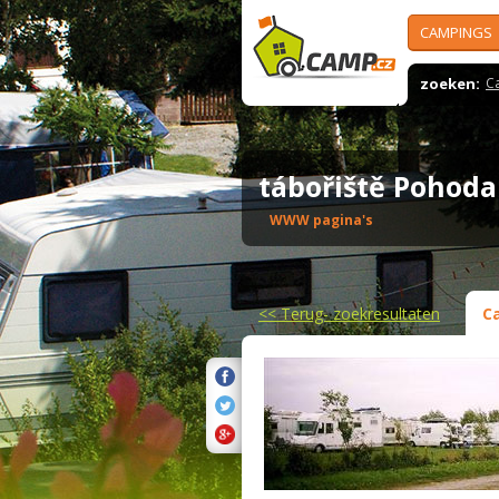
CAMPINGS
zoeken:
C
tábořiště Pohod
WWW pagina's
<<
Terug- zoekresultaten
C