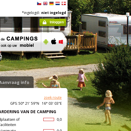
*ingelogd::
niet ingelogd
Inloggen
Aanvraag info
zoek route
GPS: 50° 21' 59"N 16° 03' 03"E
RDERING VAN DE CAMPING
dplaatsen of
0,0
aciliteiten
t/animatie
0,0