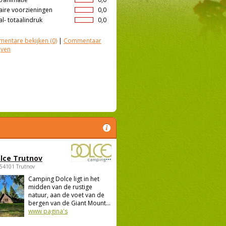
aire voorzieningen
0,0
l- totaalindruk
0,0
entare bekijken
(0)
|
Commentaar
jven
lce Trutnov
 54101 Trutnov
Camping Dolce ligt in het
midden van de rustige
natuur, aan de voet van de
bergen van de Giant Mount...
www pagina's