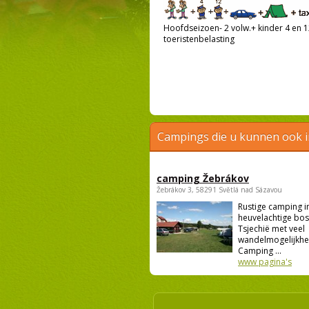
Hoofdseizoen- 2 volw.+ kinder 4 en 12
toeristenbelasting
Campings die u kunnen ook 
camping Žebrákov
Žebrákov 3, 58291 Světlá nad Sázavou
Rustige camping i
heuvelachtige bo
Tsjechië met veel
wandelmogelijkhe
Camping ...
www pagina's