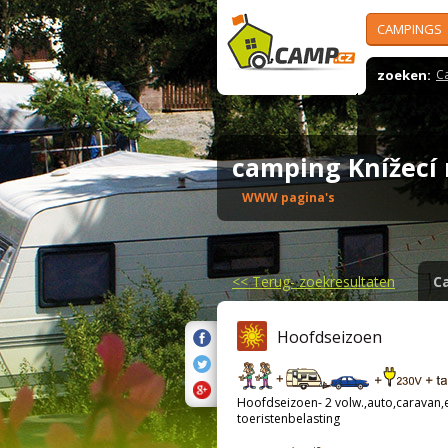
CAMPINGS
zoeken:
C
camping Knížecí
WWW pagina's
<<
Terug- zoekresultaten
C
Hoofdseizoen
Hoofdseizoen- 2 volw.,auto,caravan,el
toeristenbelasting