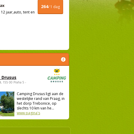
264
/ 1 dag
12 jaar,auto, tent en
 Drusus
4, 155 00 Praha 5 -
Camping Drusus ligt aan de
westelijke rand van Praag, in
het dorp Trebonice, op
slechts 10 km van he...
www pagina's