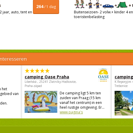
264
/ 1 dag
 jaar, auto, tent en
Buitenseizoen- 2 volw.+ kinder 4 en 
toeristenbelasting
interesseren
camping Oase Praha
camping
Libeňská , 25241 Zlatníky-Hodkovice,
K Reporyjim 
Praha-západ
Trebonice
n het
De camping ligt 5 km ten
sgebied van
zuiden van Praag (15 km
vanaf het centrum) in een
den.
heel rustige omgeving. Er...
www pagina's