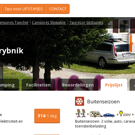
Tips voor UITSTAPJES
CONTACT
ampings Tsjechië
Campings Slowakije
Tips voor uitstapjes
 rybník
amping
Faciliteiten
Beoordelingen
Prijslijst
Buitenseizoen
314
/ 1 dag
ektriciteit en
Buitenseizoen- 2 volw.,auto, caravan
toeristenbelasting