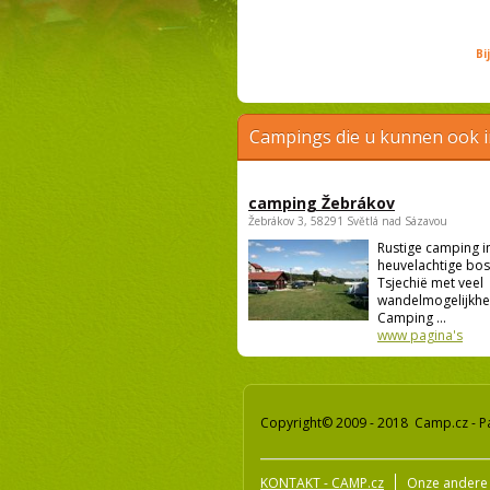
Bi
Campings die u kunnen ook 
camping Žebrákov
Žebrákov 3, 58291 Světlá nad Sázavou
Rustige camping i
heuvelachtige bo
Tsjechië met veel
wandelmogelijkhe
Camping ...
www pagina's
Copyright© 2009 - 2018 Camp.cz - P
KONTAKT - CAMP.cz
Onze andere 