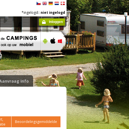
*ingelogd::
niet ingelogd
Inloggen
Aanvraag info
t,
Beoordelingsgemiddelde
atie