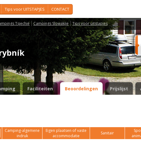
Tips voor UITSTAPJES
CONTACT
ampings Tsjechië
Campings Slowakije
Tips voor uitstapjes
 rybník
amping
Faciliteiten
Beoordelingen
Prijslijst
Camping-algemene
Eigen plaatsen of vaste
Spor
Sanitair
indruk
accommodatie
anim