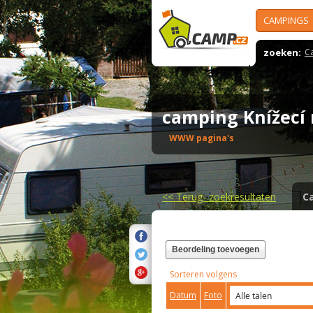
CAMPINGS
zoeken:
C
camping Knížecí
WWW pagina's
<<
Terug- zoekresultaten
C
Beordeling toevoegen
Sorteren volgens
Datum
Foto