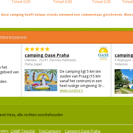
Totaal
0,00
Totaal
0,00
Totaal
0,00
Totaal
j deze camping heeft helaas steeds niemand een commentaar geschreven. Wees 
interesseren
camping Oase Praha
camping
Libeňská , 25241 Zlatníky-Hodkovice,
K Reporyjim 
Praha-západ
Trebonice
n het
De camping ligt 5 km ten
sgebied van
zuiden van Praag (15 km
vanaf het centrum) in een
den.
heel rustige omgeving. Er...
www pagina's
avel Hess, alle rechten voorbehouden
sites:
CAMP Tsjechië
TopCamping
Camping Oase Praha