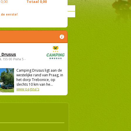
0,00
Totaal
0,00
de eerste!
 Drusus
4, 155 00 Praha 5 -
Camping Drusus ligt aan de
westelijke rand van Praag, in
het dorp Trebonice, op
slechts 10 km van he...
www pagina's