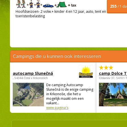
255
/ 1 d
Hoofdseizoen- 2 volw.+ kinder 4 en 12 jaar, auto, tent en
toeristenbelasting
Campings die u kunnen ook interesseren
autocamp Slunečná
camp Dolce T
, 54344 Čistá v Krkonoších
Oblanov 37, 54101 
De camping Autocamp
Slunečná is de enige camping
in Krkonoše, die het u
mogelijk maakt om een
vakant...
www pagina's