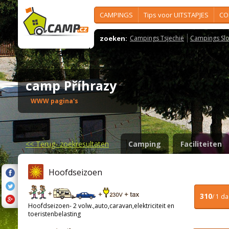
CAMPINGS
Tips voor UITSTAPJES
CO
zoeken:
Campings Tsjechië
Campings Slo
camp Příhrazy
WWW pagina's
<<
Terug- zoekresultaten
Camping
Faciliteiten
Hoofdseizoen
310
/ 1 d
Hoofdseizoen- 2 volw.,auto,caravan,elektriciteit en
toeristenbelasting