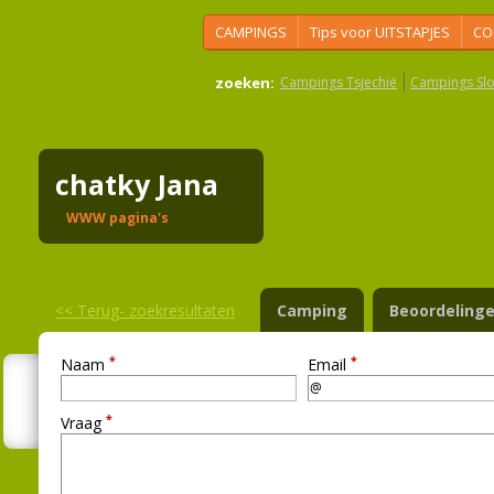
CAMPINGS
Tips voor UITSTAPJES
CO
zoeken:
Campings Tsjechië
Campings Slo
chatky Jana
WWW pagina's
<<
Terug- zoekresultaten
Camping
Beoordeling
*
*
Naam
Email
*
Vraag