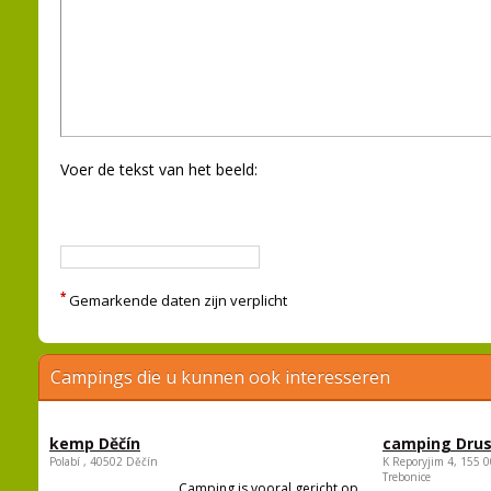
Voer de tekst van het beeld:
*
Gemarkende daten zijn verplicht
Campings die u kunnen ook interesseren
kemp Děčín
camping Dru
Polabí , 40502 Děčín
K Reporyjim 4, 155 0
Trebonice
Camping is vooral gericht op