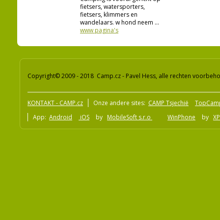
fietsers, watersporters,
fietsers, klimmers en
wandelaars. w hond neem ...
www pagina's
Copyright© 2009 - 2018 Camp.cz - Pavel Hess, alle rechten voorbeh
KONTAKT - CAMP.cz
Onze andere sites:
CAMP Tsjechië
TopCam
App:
Android
iOS
by
MobileSoft s.r.o
WinPhone
by
XP