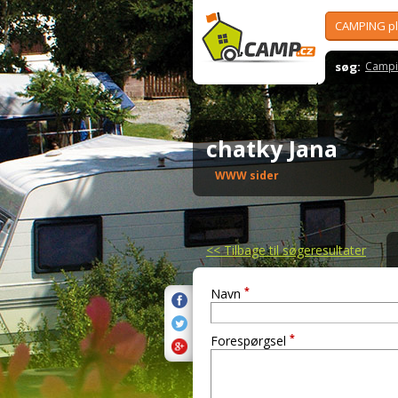
CAMPING p
søg:
Campi
chatky Jana
WWW sider
<<
Tilbage til søgeresultater
*
Navn
*
Forespørgsel