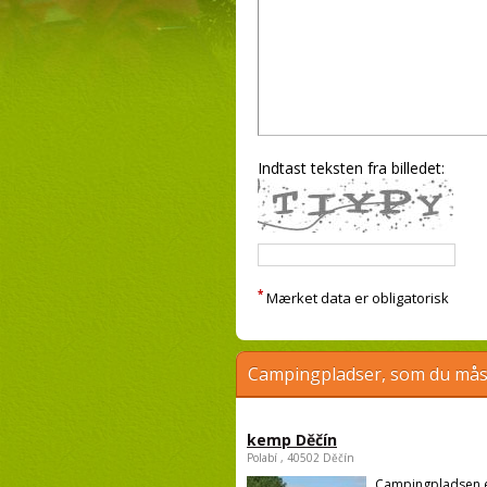
Indtast teksten fra billedet:
*
Mærket data er obligatorisk
Campingpladser, som du måsk
kemp Děčín
Polabí , 40502 Děčín
Campingpladsen 