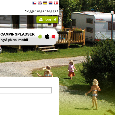
*logget:
ingen logget
Log ind