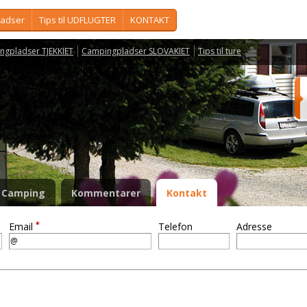
ladser
Tips til UDFLUGTER
KONTAKT
ngpladser TJEKKIET
Campingpladser SLOVAKIET
Tips til ture
Camping
Kommentarer
Kontakt
*
Email
Telefon
Adresse