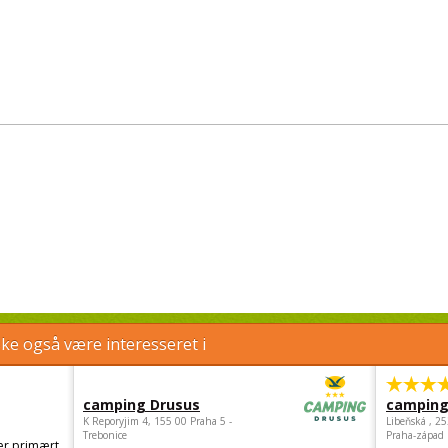
e også være interesseret i
camping Drusus
camping
K Reporyjim 4, 155 00 Praha 5 -
Libeňská , 2
Trebonice
Praha-západ
er primært