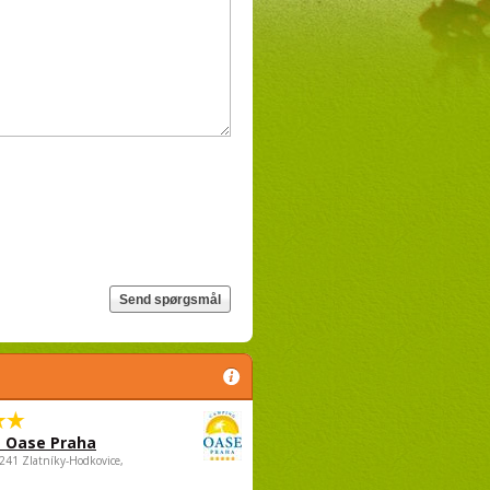
 Oase Praha
5241 Zlatníky-Hodkovice,