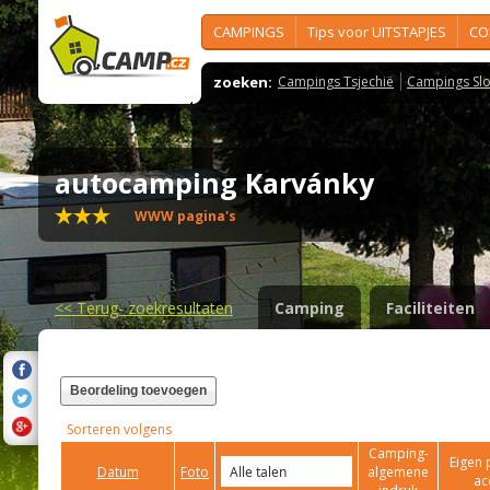
CAMPINGS
Tips voor UITSTAPJES
CO
zoeken:
Campings Tsjechië
Campings Slo
autocamping Karvánky
WWW pagina's
<<
Terug- zoekresultaten
Camping
Faciliteiten
Beordeling toevoegen
Sorteren volgens
Camping-
Eigen 
Datum
Foto
algemene
ac