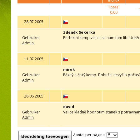
indruk
Totaal
0,00
28.07.2005
Zdeněk Sekerka
Gebruiker
Perfektní kemp,velice se nám tam líbí.Udrž
Admin
11.07.2005
mirek
Gebruiker
Pěkný a čistý kemp. Bohužel nevyšlo počasí
Admin
26.06.2005
david
Gebruiker
Velice kladně hodnotím stánek s potravinam
Admin
Aantal per pagina:
Beordeling toevoegen