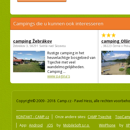
Campings die u kunnen ook interesseren
camping Žebrákov
camping Olši
Žebrákov 3, 58291 Světlá nad Sázavou
, 38223 Černá v Poš
Rustige camping in het
heuvelachtige bosgebied van
Tsjechië met veel
wandelmogelijkheden.
Camping ...
www pagina's
Copyright© 2009 - 2018 Camp.cz - Pavel Hess, alle rechten voorbeh
KONTAKT - CAMP.cz
Onze andere sites:
CAMP Tsjechië
TopCam
App:
Android
iOS
by
MobileSoft s.r.o
WinPhone
by
XP