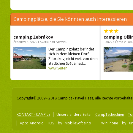
Campingplätze, die Sie könnten auch interessieren
camping Žebrákov
camping Olši
Žebrákov 3, 58291 Světlá nad Sázavou
, 38223 Černá v Poš
Der Campingplatz befindet
sich in dem kleinen Dorf
Žebrakov, nicht weit von dem
Städtchen Světlá nad...
www Seiten
Copyright© 2009 - 2018 Camp.cz - Pavel Hess, alle Rechte vorbehalte
KONTAKT - CAMP.cz
Unsere andere Seiten:
CampTschechien
To
App:
Android
iOS
by
MobileSoft s.r.o
WinPhone
by
XP