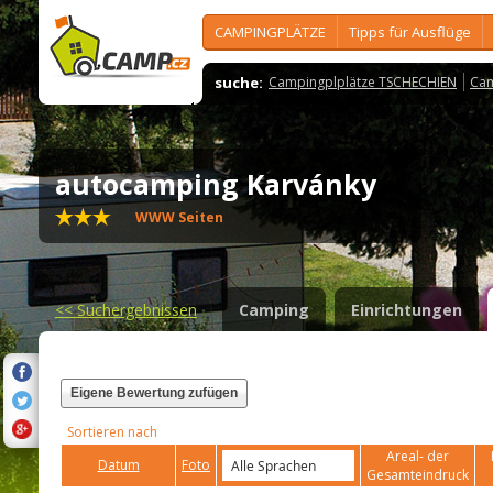
CAMPINGPLÄTZE
Tipps für Ausflüge
suche:
Campingplplätze TSCHECHIEN
Cam
autocamping Karvánky
WWW Seiten
<<
Suchergebnissen
Camping
Einrichtungen
Eigene Bewertung zufügen
Sortieren nach
Areal- der
Datum
Foto
Gesamteindruck