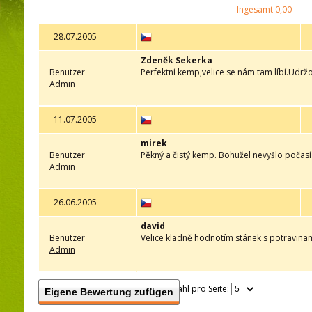
Ingesamt
0,00
28.07.2005
Zdeněk Sekerka
Benutzer
Perfektní kemp,velice se nám tam líbí.Udrž
Admin
11.07.2005
mirek
Benutzer
Pěkný a čistý kemp. Bohužel nevyšlo počasí
Admin
26.06.2005
david
Benutzer
Velice kladně hodnotím stánek s potravinam
Admin
Anzahl pro Seite:
Eigene Bewertung zufügen