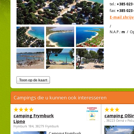
tel.:
+385 023 
fax:
+385 023 
E-mail shrij
/
N.A.P.:
m
/
Op
Campings die u kunnen ook interesseren
camping Frymburk
camping Olši
Lipno
, 38223 Černá v Poš
Frymburk 184, 38279 Frymburk
Camping Frymburk