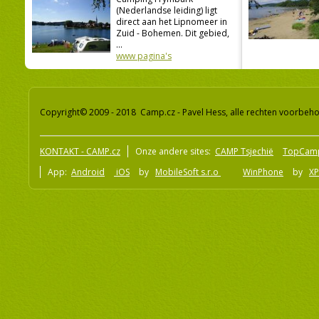
(Nederlandse leiding) ligt
direct aan het Lipnomeer in
Zuid - Bohemen. Dit gebied,
...
www pagina's
Copyright© 2009 - 2018 Camp.cz - Pavel Hess, alle rechten voorbeh
KONTAKT - CAMP.cz
Onze andere sites:
CAMP Tsjechië
TopCam
App:
Android
iOS
by
MobileSoft s.r.o
WinPhone
by
XP