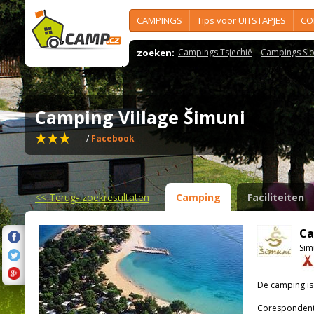
CAMPINGS
Tips voor UITSTAPJES
CO
zoeken:
Campings Tsjechië
Campings Slo
Camping Village Šimuni
/
Facebook
<<
Terug- zoekresultaten
Camping
Faciliteiten
Ca
Sim
De camping i
Corespondenti